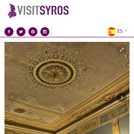
ES
EN
EL
FR
DE
IT
RU
CN