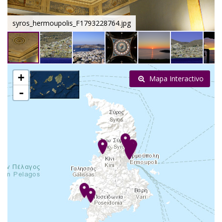
syros_hermoupolis_F1793228764.jpg
+
Mapa Interactivo
-