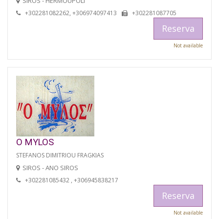
SIROS - HERMOUPOLI
+302281082262, +306974097413
+302281087705
Reserva
Not available
O MYLOS
STEFANOS DIMITRIOU FRAGKIAS
SIROS - ANO SIROS
+302281085432 , +306945838217
Reserva
Not available