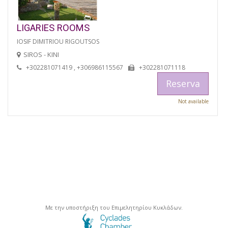
LIGARIES ROOMS
IOSIF DIMITRIOU RIGOUTSOS
SIROS - KINI
+302281071419 , +306986115567
+302281071118
Reserva
Not available
Με την υποστήριξη του Επιμελητηρίου Κυκλάδων.