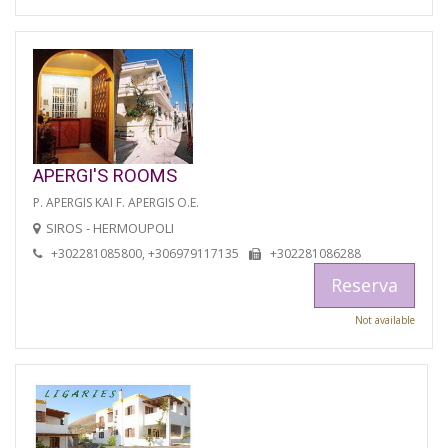
APERGI'S ROOMS
P. APERGIS KAI F. APERGIS O.E.
SIROS - HERMOUPOLI
+302281085800, +306979117135
+302281086288
Reserva
Not available