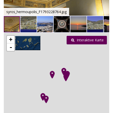
syros_hermoupolis_F1793228764.jpg
+
Interaktive Karte
-