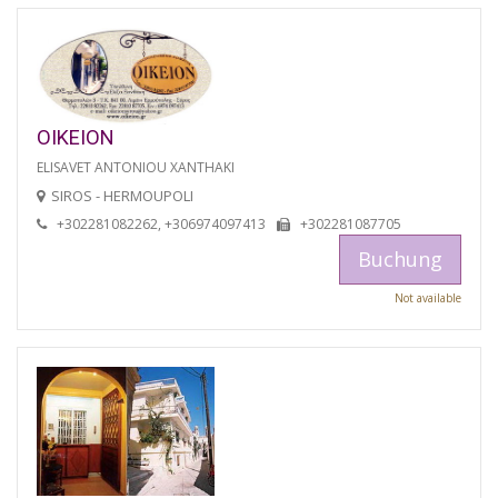
OIKEION
ELISAVET ANTONIOU XANTHAKI
SIROS - HERMOUPOLI
+302281082262, +306974097413
+302281087705
Buchung
Not available