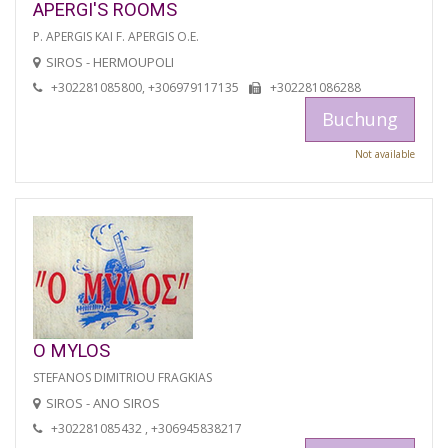
APERGI'S ROOMS
P. APERGIS KAI F. APERGIS O.E.
SIROS - HERMOUPOLI
+302281085800, +306979117135
+302281086288
Buchung
Not available
O MYLOS
STEFANOS DIMITRIOU FRAGKIAS
SIROS - ANO SIROS
+302281085432 , +306945838217