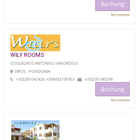
Buchung
Not available
WILY ROOMS
GOULIELMOS ANTONIOU VAKONDIOS
SIROS - POSIDONIA
+302281042426, +306932105453
+302281043296
Buchung
Not available