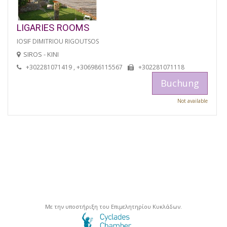
LIGARIES ROOMS
IOSIF DIMITRIOU RIGOUTSOS
SIROS - KINI
+302281071419 , +306986115567
+302281071118
Buchung
Not available
Με την υποστήριξη του Επιμελητηρίου Κυκλάδων.