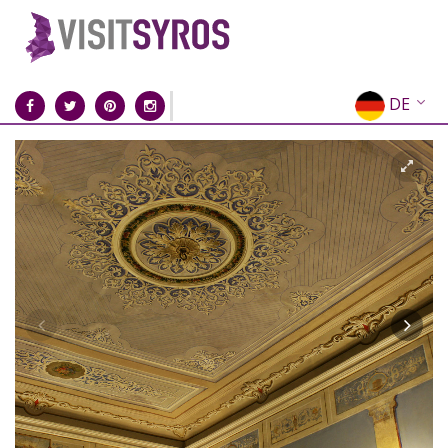
DE
EN
EL
FR
IT
ES
RU
CN