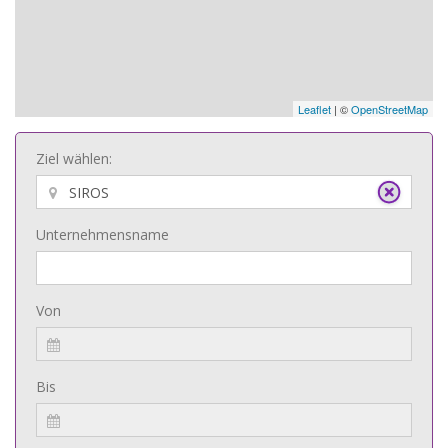
Leaflet
| ©
OpenStreetMap
Ziel wählen:
Unternehmensname
Von
Bis