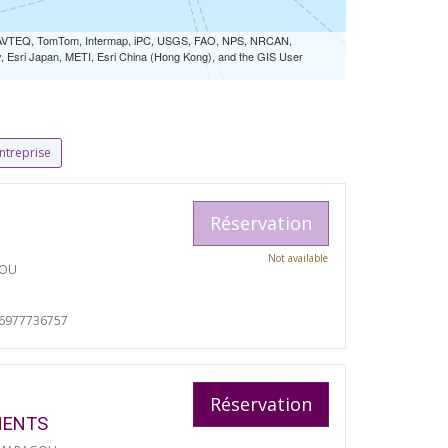
 NAVTEQ, TomTom, Intermap, iPC, USGS, FAO, NPS, NRCAN,
Esri Japan, METI, Esri China (Hong Kong), and the GIS User
ntreprise
Réservation
Not available
TOU
06977736757
Réservation
MENTS