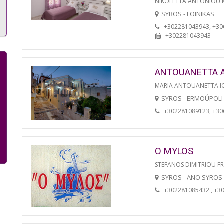
NIKOLETTA ANTONIOU
SYROS - FOINIKAS
+302281043943, +3
+302281043943
ANTOUANETTA 
MARIA ANTOUANETTA IO
SYROS - ERMOÚPOLI
+302281089123, +3
O MYLOS
STEFANOS DIMITRIOU F
SYROS - ANO SYROS
+302281085432 , +3