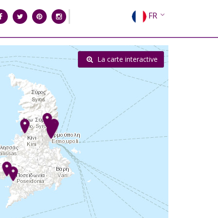
FR
EN
EL
La carte interactive
DE
IT
ES
RU
CN