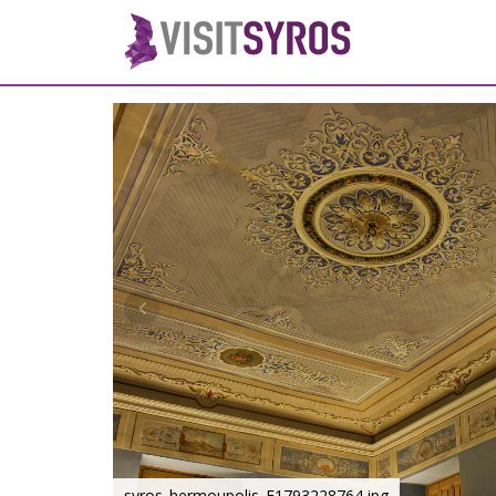
syros_hermoupolis_F1793228764.jpg