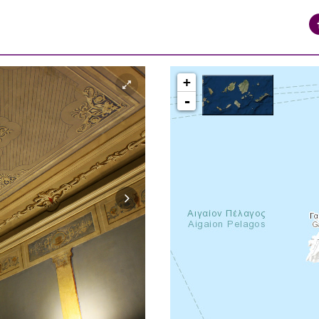
+
-
syros_vaporia_F268133321.jpg