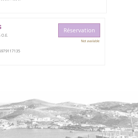
S
Réservation
 O.E.
Not available
6979117135