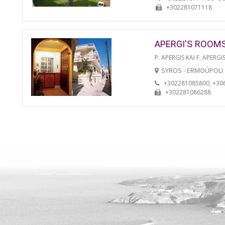
+302281071118
APERGI'S ROOM
P. APERGIS KAI F. APERGIS
SYROS - ERMOÚPOLI
+302281085800, +30
+302281086288