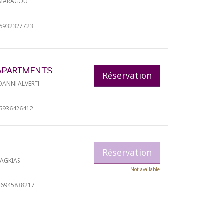
 MARAGOU
06932327723
APARTMENTS
Réservation
ANNI ALVERTI
06936426412
Réservation
RAGKIAS
Not available
06945838217