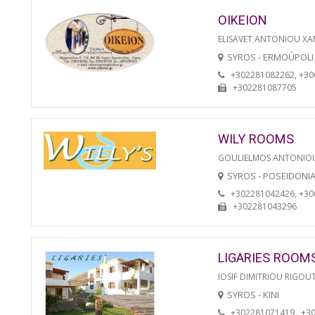
OIKEION
ELISAVET ANTONIOU XA
SYROS - ERMOÚPOLI
+302281082262, +3
+302281087705
WILY ROOMS
GOULIELMOS ANTONIO
SYROS - POSEIDONI
+302281042426, +3
+302281043296
LIGARIES ROOM
IOSIF DIMITRIOU RIGOU
SYROS - KINI
+302281071419 , +3