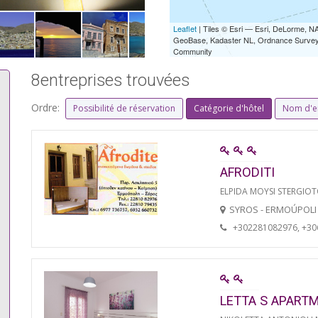
Leaflet
| Tiles © Esri — Esri, DeLorme,
GeoBase, Kadaster NL, Ordnance Survey, 
Community
8entreprises trouvées
Ordre:
Possibilité de réservation
Catégorie d'hôtel
Nom d'e
AFRODITI
ELPIDA MOYSI STERGIO
SYROS - ERMOÚPOLI
+302281082976, +3
LETTA S APART