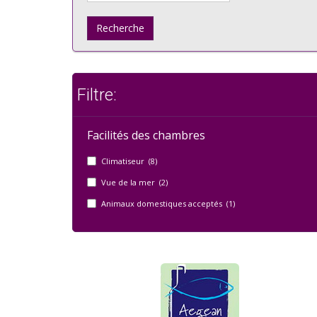
Recherche
Filtre:
Facilités des chambres
Climatiseur (8)
Vue de la mer (2)
Animaux domestiques acceptés (1)