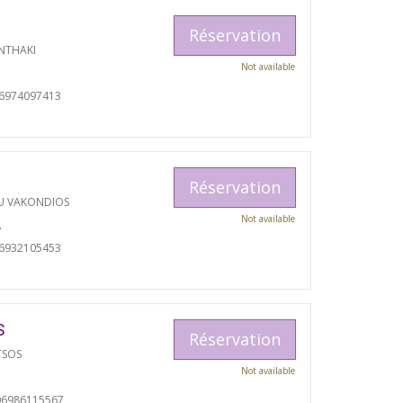
Réservation
NTHAKI
Not available
06974097413
Réservation
U VAKONDIOS
Not available
A
06932105453
S
Réservation
TSOS
Not available
06986115567