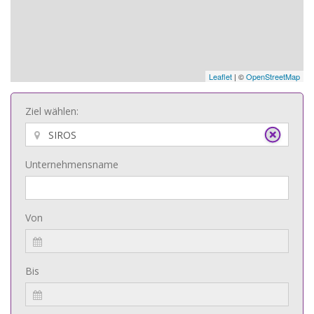
Leaflet
| ©
OpenStreetMap
Ziel wählen:
Unternehmensname
Von
Bis