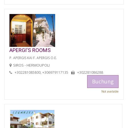
APERGI'S ROOMS
P. APERGIS KAI F. APERGIS O.E.
SIROS - HERMOUPOLI
+302281085800, +306979117135
+302281086288
Buchung
Not available