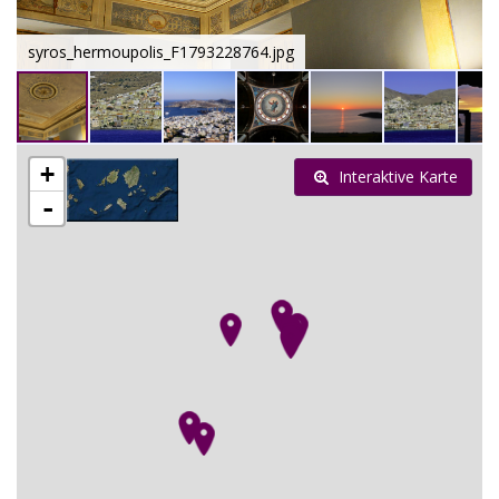
syros_hermoupolis_F1793228764.jpg
+
Interaktive Karte
-