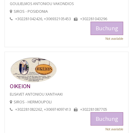
GOULIELMOS ANTONIOU VAKONDIOS
SIROS - POSIDONIA
+302281042426, +306932105453
+302281043296
Buchung
Not available
OIKEION
ELISAVET ANTONIOU XANTHAKI
SIROS - HERMOUPOLI
+302281082262, +306974097413
+302281087705
Buchung
Not available