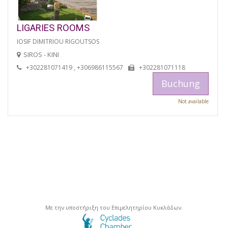
LIGARIES ROOMS
IOSIF DIMITRIOU RIGOUTSOS
SIROS - KINI
+302281071419 , +306986115567
+302281071118
Buchung
Not available
Με την υποστήριξη του Επιμελητηρίου Κυκλάδων.