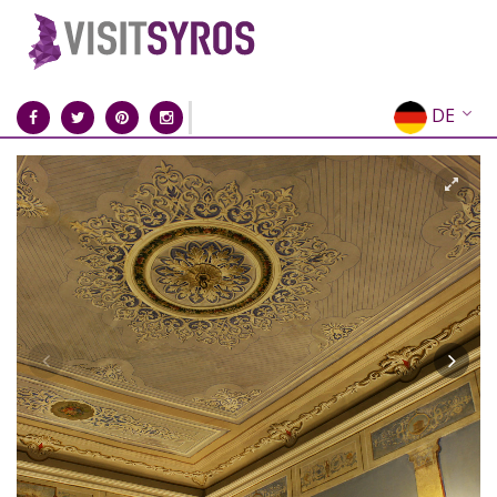
DE
EN
EL
FR
IT
ES
RU
CN