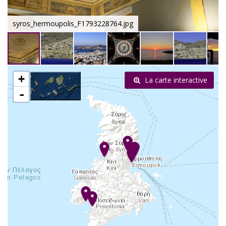
syros_hermoupolis_F1793228764.jpg
+
La carte interactive
-