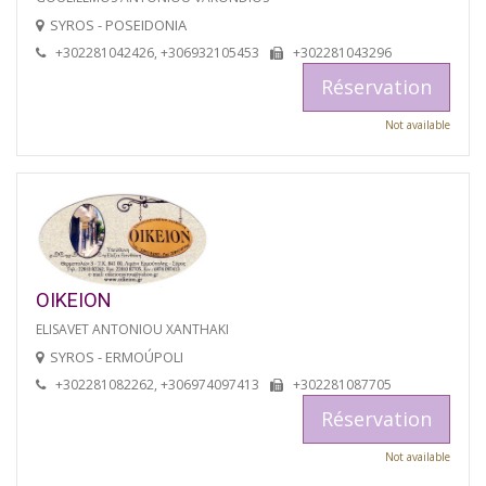
SYROS - POSEIDONIA
+302281042426, +306932105453
+302281043296
Réservation
Not available
OIKEION
ELISAVET ANTONIOU XANTHAKI
SYROS - ERMOÚPOLI
+302281082262, +306974097413
+302281087705
Réservation
Not available