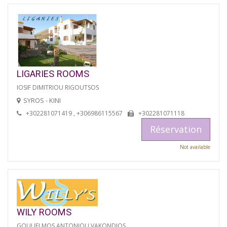
LIGARIES ROOMS
IOSIF DIMITRIOU RIGOUTSOS
SYROS - KINI
+302281071419 , +306986115567
+302281071118
Réservation
Not available
WILY ROOMS
GOULIELMOS ANTONIOU VAKONDIOS