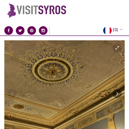
FR
EN
EL
DE
IT
ES
RU
CN