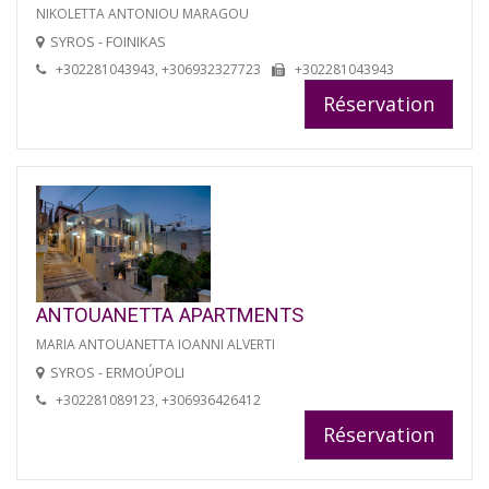
NIKOLETTA ANTONIOU MARAGOU
SYROS - FOINIKAS
+302281043943, +306932327723
+302281043943
Réservation
ANTOUANETTA APARTMENTS
MARIA ANTOUANETTA IOANNI ALVERTI
SYROS - ERMOÚPOLI
+302281089123, +306936426412
Réservation