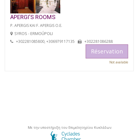
APERGI'S ROOMS
P. APERGIS KAI F. APERGIS O.E.
SYROS - ERMOÚPOLI
+302281085800, +306979117135
+302281086288
Réservation
Not available
Με την υποστήριξη του Επιμελητηρίου Κυκλάδων.