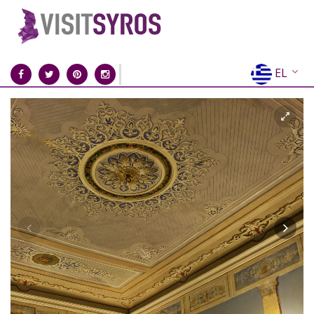
EL
EN
FR
DE
IT
ES
RU
CN