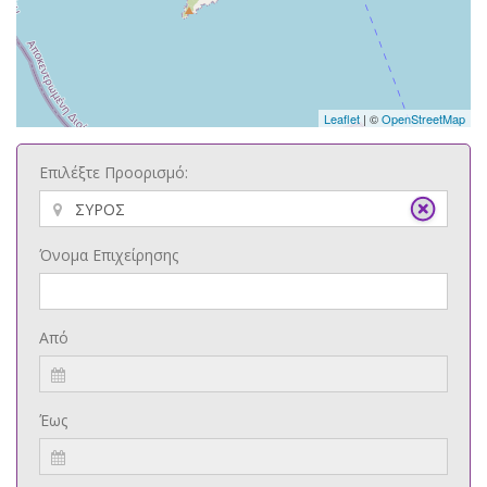
Leaflet
| ©
OpenStreetMap
Επιλέξτε Προορισμό:
Όνομα Επιχείρησης
Από
Έως