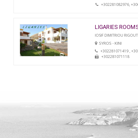
+302281082976, +3
LIGARIES ROOM
IOSIF DIMITRIOU RIGOU
SYROS - KINI
+302281071419 , +3
+302281071118