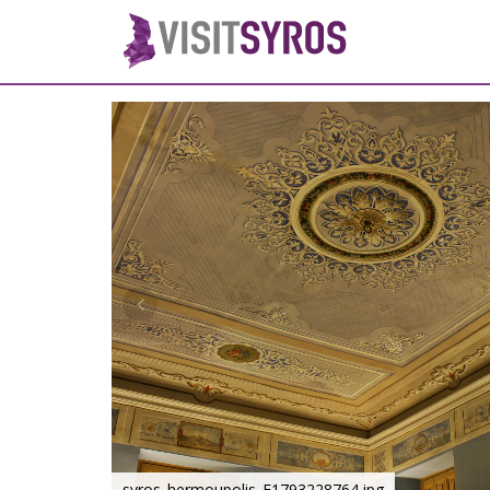
syros_hermoupolis_F1793228764.jpg