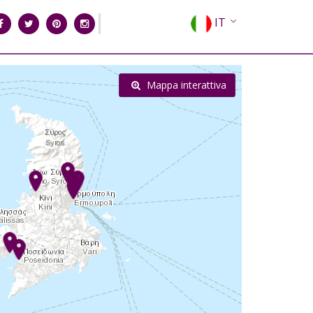
IT
EN
EL
Mappa interattiva
FR
DE
ES
RU
CN