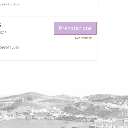
06977736757
S
Prenotazione
TSOS
Not available
06986115567