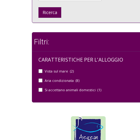
Ricerca
Filtri:
CARATTERISTICHE PER L'ALLOGGIO
Vista sul mare (2)
Aria condizionata (8)
Si accettano animali domestici (1)