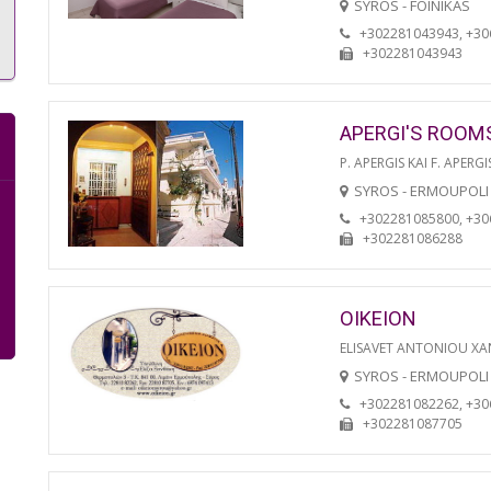
SYROS - FOINIKAS
+302281043943, +3
+302281043943
APERGI'S ROOM
P. APERGIS KAI F. APERGI
SYROS - ERMOUPOLI
+302281085800, +3
+302281086288
OIKEION
ELISAVET ANTONIOU XA
SYROS - ERMOUPOLI
+302281082262, +3
+302281087705