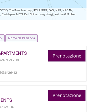
 NAVTEQ, TomTom, Intermap, iPC, USGS, FAO, NPS, NRCAN,
Esri Japan, METI, Esri China (Hong Kong), and the GIS User
io
Nome dell'azienda
APARTMENTS
Prenotazione
ANNI ALVERTI
06936426412
Prenotazione
MENTS
 MARAGOU