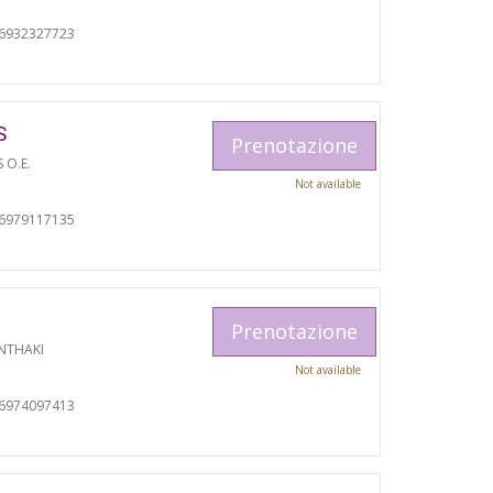
06932327723
S
Prenotazione
S O.E.
Not available
06979117135
Prenotazione
NTHAKI
Not available
06974097413