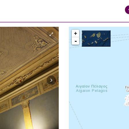
+
-
syros_vaporia_F268133321.jpg