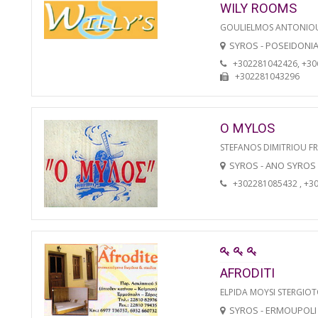
WILY ROOMS
GOULIELMOS ANTONIO
SYROS - POSEIDONI
+302281042426, +3
+302281043296
O MYLOS
STEFANOS DIMITRIOU F
SYROS - ANO SYROS
+302281085432 , +3
AFRODITI
ELPIDA MOYSI STERGIO
SYROS - ERMOUPOLI