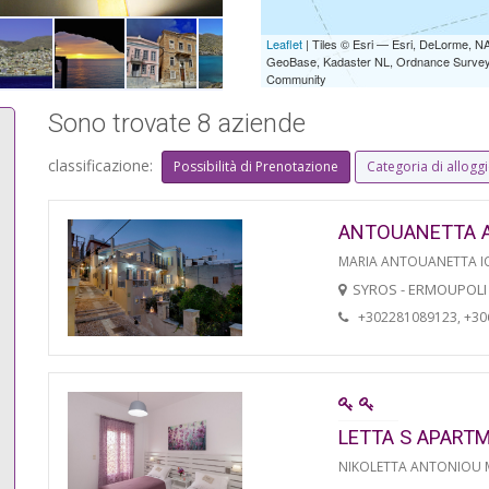
Leaflet
| Tiles © Esri — Esri, DeLorme,
GeoBase, Kadaster NL, Ordnance Survey, 
Community
Sono trovate 8 aziende
classificazione:
Possibilità di Prenotazione
Categoria di allogg
ANTOUANETTA 
MARIA ANTOUANETTA IO
SYROS - ERMOUPOLI
+302281089123, +3
LETTA S APART
NIKOLETTA ANTONIOU