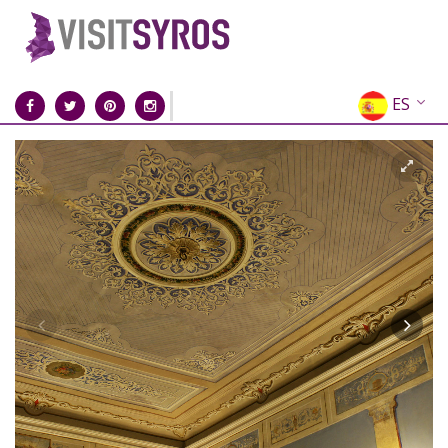
ES
EN
EL
FR
DE
IT
RU
CN