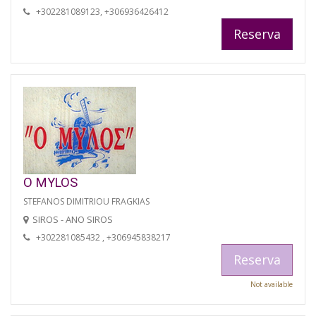
+302281089123, +306936426412
Reserva
O MYLOS
STEFANOS DIMITRIOU FRAGKIAS
SIROS - ANO SIROS
+302281085432 , +306945838217
Reserva
Not available