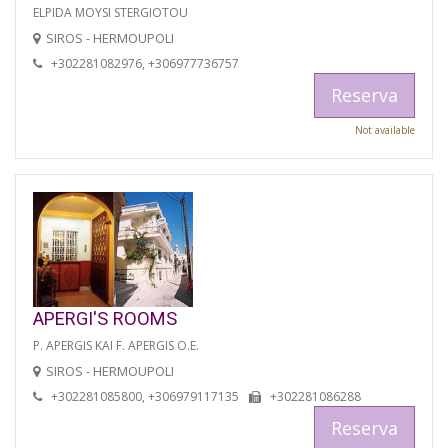
ELPIDA MOYSI STERGIOTOU
SIROS - HERMOUPOLI
+302281082976, +306977736757
Reserva
Not available
APERGI'S ROOMS
P. APERGIS KAI F. APERGIS O.E.
SIROS - HERMOUPOLI
+302281085800, +306979117135
+302281086288
Reserva