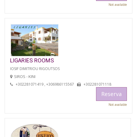
Not available
LIGARIES ROOMS
IOSIF DIMITRIOU RIGOUTSOS
SIROS - KINI
+302281071419 , +306986115567
+302281071118
Reserva
Not available