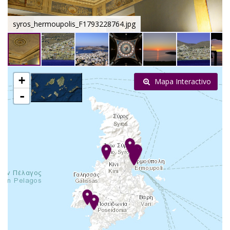
syros_hermoupolis_F1793228764.jpg
+
Mapa Interactivo
-