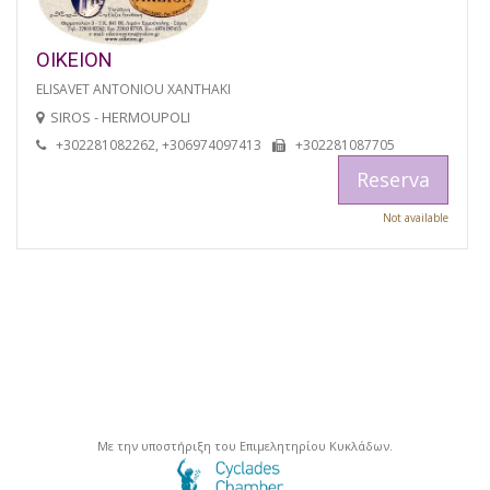
OIKEION
ELISAVET ANTONIOU XANTHAKI
SIROS - HERMOUPOLI
+302281082262, +306974097413
+302281087705
Reserva
Not available
Με την υποστήριξη του Επιμελητηρίου Κυκλάδων.