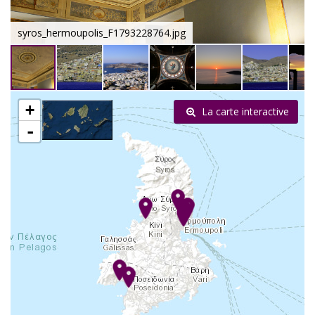
syros_hermoupolis_F1793228764.jpg
+
La carte interactive
-