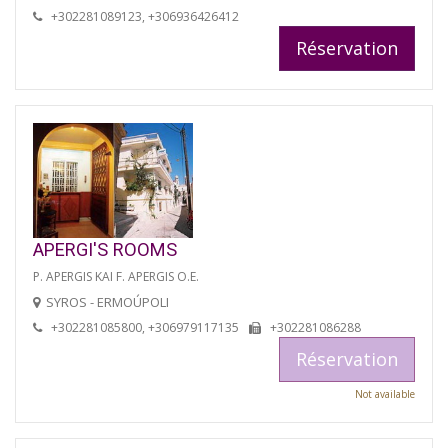
+302281089123, +306936426412
Réservation
APERGI'S ROOMS
P. APERGIS KAI F. APERGIS O.E.
SYROS - ERMOÚPOLI
+302281085800, +306979117135
+302281086288
Réservation
Not available