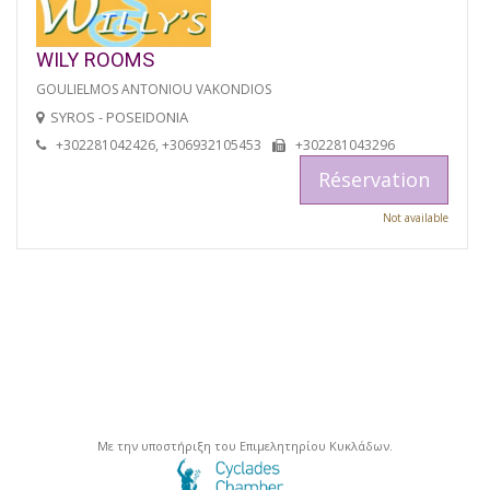
WILY ROOMS
GOULIELMOS ANTONIOU VAKONDIOS
SYROS - POSEIDONIA
+302281042426, +306932105453
+302281043296
Réservation
Not available
Με την υποστήριξη του Επιμελητηρίου Κυκλάδων.