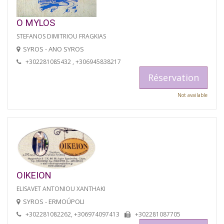
O MYLOS
STEFANOS DIMITRIOU FRAGKIAS
SYROS - ANO SYROS
+302281085432 , +306945838217
Réservation
Not available
OIKEION
ELISAVET ANTONIOU XANTHAKI
SYROS - ERMOÚPOLI
+302281082262, +306974097413
+302281087705