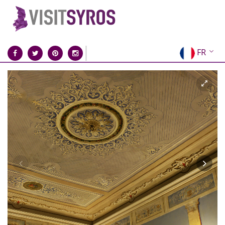
FR
EN
EL
DE
IT
ES
RU
CN