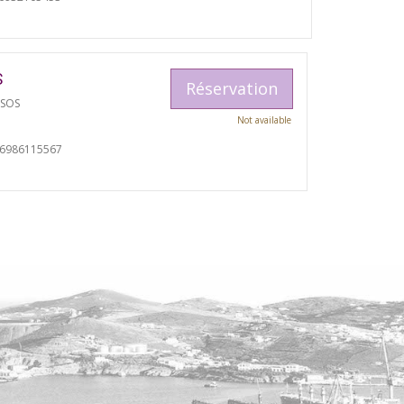
S
Réservation
TSOS
Not available
06986115567