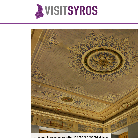
syros_hermoupolis_F1793228764.jpg