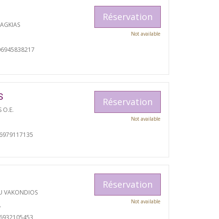
Réservation
RAGKIAS
Not available
06945838217
S
Réservation
S O.E.
Not available
06979117135
Réservation
U VAKONDIOS
Not available
A
06932105453