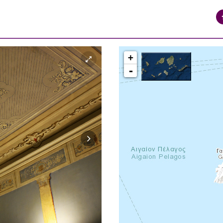
+
-
syros_vaporia_F268133321.jpg