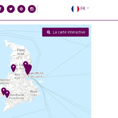
FR
EN
EL
La carte interactive
DE
IT
ES
RU
CN