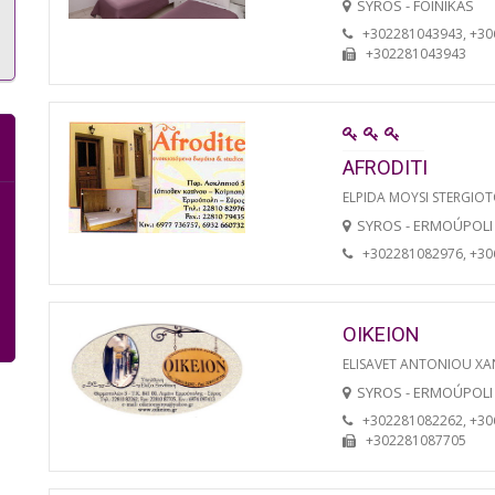
SYROS - FOINIKAS
+302281043943, +3
+302281043943
AFRODITI
ELPIDA MOYSI STERGIO
SYROS - ERMOÚPOLI
+302281082976, +3
OIKEION
ELISAVET ANTONIOU XA
SYROS - ERMOÚPOLI
+302281082262, +3
+302281087705