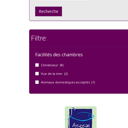
Recherche
Filtre:
Facilités des chambres
Climatiseur (8)
Vue de la mer (2)
Animaux domestiques acceptés (1)