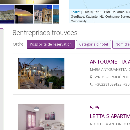
Leaflet
| Tiles © Esri — Esri, DeLorme,
GeoBase, Kadaster NL, Ordnance Survey, 
Community
8entreprises trouvées
Ordre:
Possibilité de réservation
Catégorie d'hôtel
Nom d'e
ANTOUANETTA 
MARIA ANTOUANETTA IO
SYROS - ERMOÚPOLI
+302281089123, +3
LETTA S APART
NIKOLETTA ANTONIOU