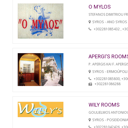
O MYLOS
STEFANOS DIMITRIOU F
SYROS - ANO SYROS
+302281085432 , +3
APERGI'S ROOM
P. APERGIS KAI F. APERGI
SYROS - ERMOÚPOLI
+302281085800, +3
+302281086288
WILY ROOMS
GOULIELMOS ANTONIO
SYROS - POSEIDONI
+302281042426, +3