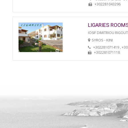
+302281043296
LIGARIES ROOM
IOSIF DIMITRIOU RIGOU
SYROS - KINI
+302281071419 , +3
+302281071118