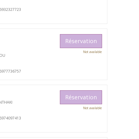
06932327723
Réservation
Not available
TOU
06977736757
Réservation
NTHAKI
Not available
06974097413