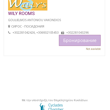
WILY ROOMS
GOULIELMOS ANTONIOU VAKONDIOS
СИРОС - ПОСИДОНИЯ
+302281042426, +306932105453
+302281043296
Бронирование
Not available
Με την υποστήριξη του Επιμελητηρίου Κυκλάδων.