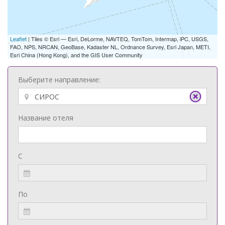
Leaflet
| Tiles © Esri — Esri, DeLorme, NAVTEQ, TomTom, Intermap, iPC, USGS,
FAO, NPS, NRCAN, GeoBase, Kadaster NL, Ordnance Survey, Esri Japan, METI,
Esri China (Hong Kong), and the GIS User Community
Выберите направление:
Название отеля
С
По