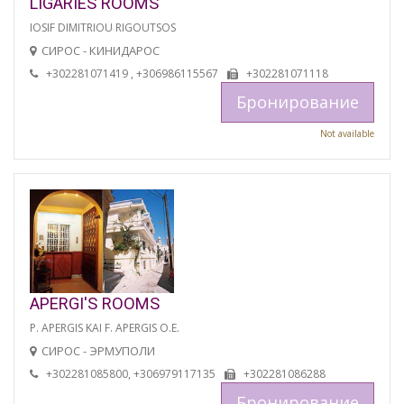
LIGARIES ROOMS
IOSIF DIMITRIOU RIGOUTSOS
СИРОС - КИНИДАРОС
+302281071419 , +306986115567
+302281071118
Бронирование
Not available
APERGI'S ROOMS
P. APERGIS KAI F. APERGIS O.E.
СИРОС - ЭРМУПОЛИ
+302281085800, +306979117135
+302281086288
Бронирование