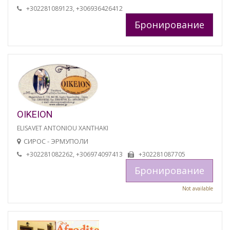
+302281089123, +306936426412
Бронирование
OIKEION
ELISAVET ANTONIOU XANTHAKI
СИРОС - ЭРМУПОЛИ
+302281082262, +306974097413
+302281087705
Бронирование
Not available