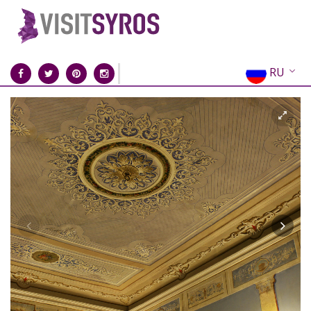
RU
EN
EL
FR
DE
IT
ES
CN