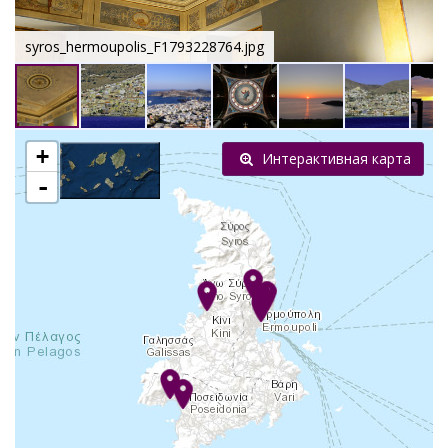
syros_hermoupolis_F1793228764.jpg
+
Интерактивная карта
-