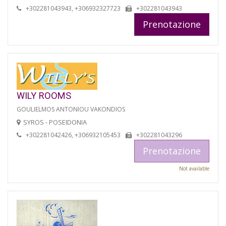
+302281043943, +306932327723
+302281043943
Prenotazione
WILY ROOMS
GOULIELMOS ANTONIOU VAKONDIOS
SYROS - POSEIDONIA
+302281042426, +306932105453
+302281043296
Prenotazione
Not available