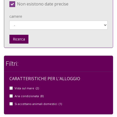
Non esistono date precise
camere
Ricerca
Filtri:
CARATTERISTICHE PER L'ALLOGGIO
Vista sul mare (2)
Aria condizionata (8)
Si accettano animali domestici (1)