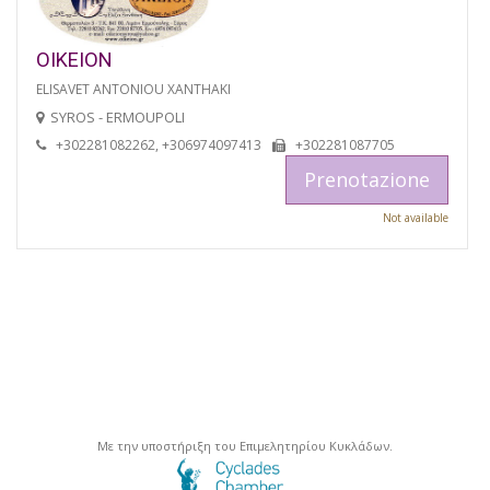
OIKEION
ELISAVET ANTONIOU XANTHAKI
SYROS - ERMOUPOLI
+302281082262, +306974097413
+302281087705
Prenotazione
Not available
Με την υποστήριξη του Επιμελητηρίου Κυκλάδων.