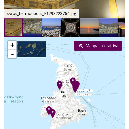
syros_hermoupolis_F1793228764.jpg
+
Mappa interattiva
-