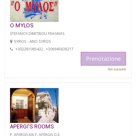
O MYLOS
STEFANOS DIMITRIOU FRAGKIAS
SYROS - ANO SYROS
+302281085432 , +306945838217
Prenotazione
Not available
APERGI'S ROOMS
P. APERGIS KAI F. APERGIS O.E.