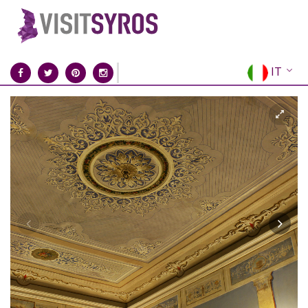
IT
EN
EL
FR
DE
ES
RU
CN