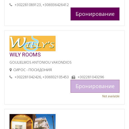
+302281089123, +306936426412
Бронирование
WILY ROOMS
GOULIELMOS ANTONIOU VAKONDIOS
СИРОС - ПОСИДОНИЯ
+302281042426, +306932105453
+302281043296
Бронирование
Not available