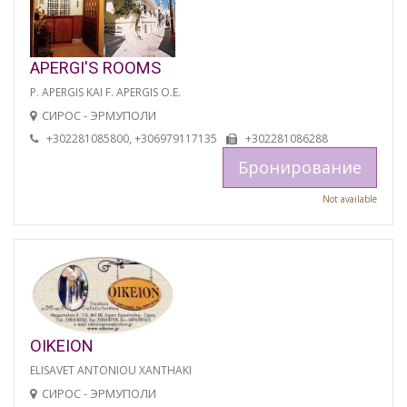
APERGI'S ROOMS
P. APERGIS KAI F. APERGIS O.E.
СИРОС - ЭРМУПОЛИ
+302281085800, +306979117135
+302281086288
Бронирование
Not available
OIKEION
ELISAVET ANTONIOU XANTHAKI
СИРОС - ЭРМУПОЛИ