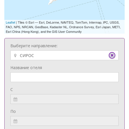
Leaflet
| Tiles © Esri — Esri, DeLorme, NAVTEQ, TomTom, Intermap, iPC, USGS,
FAO, NPS, NRCAN, GeoBase, Kadaster NL, Ordnance Survey, Esri Japan, METI,
Esri China (Hong Kong), and the GIS User Community
Выберите направление:
Название отеля
С
По