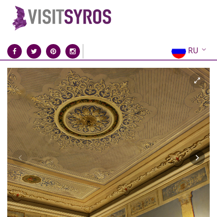
RU
EN
EL
FR
DE
IT
ES
CN