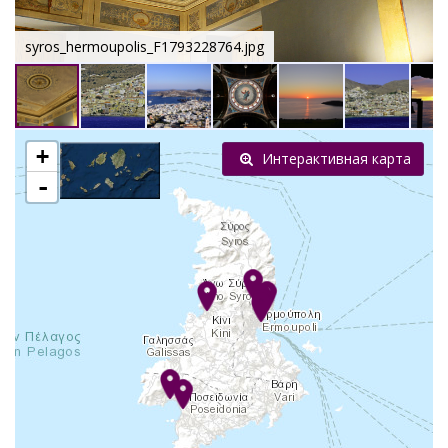
syros_hermoupolis_F1793228764.jpg
+
Интерактивная карта
-