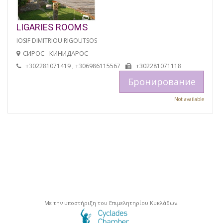
LIGARIES ROOMS
IOSIF DIMITRIOU RIGOUTSOS
СИРОС - КИНИДАРОС
+302281071419 , +306986115567
+302281071118
Бронирование
Not available
Με την υποστήριξη του Επιμελητηρίου Κυκλάδων.