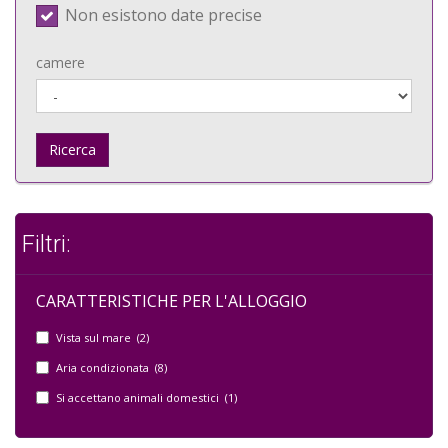
Non esistono date precise
camere
Ricerca
Filtri:
CARATTERISTICHE PER L'ALLOGGIO
Vista sul mare (2)
Aria condizionata (8)
Si accettano animali domestici (1)