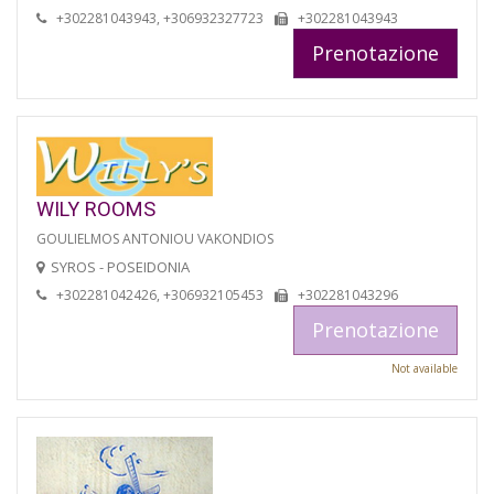
+302281043943, +306932327723
+302281043943
Prenotazione
WILY ROOMS
GOULIELMOS ANTONIOU VAKONDIOS
SYROS - POSEIDONIA
+302281042426, +306932105453
+302281043296
Prenotazione
Not available