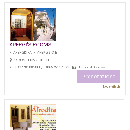
APERGI'S ROOMS
P. APERGIS KAI F. APERGIS O.E.
SYROS - ERMOUPOLI
+302281085800, +306979117135
+302281086288
Prenotazione
Not available