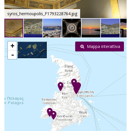
syros_hermoupolis_F1793228764.jpg
+
Mappa interattiva
-