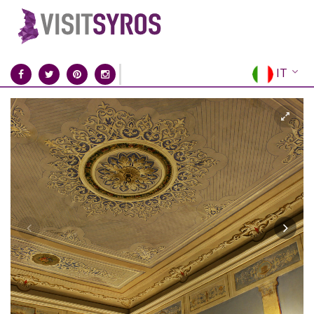
IT
EN
EL
FR
DE
ES
RU
CN