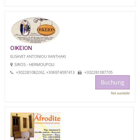
OIKEION
ELISAVET ANTONIOU XANTHAKI
SIROS - HERMOUPOLI
+302281082262, +306974097413
+302281087705
Buchung
Not available