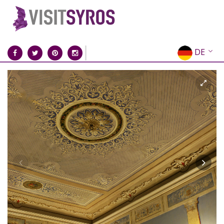
DE
EN
EL
FR
IT
ES
RU
CN