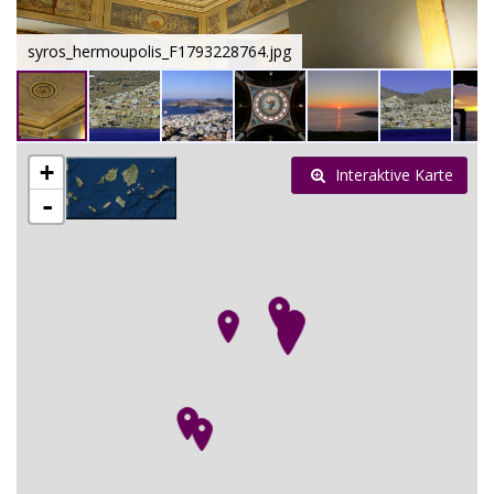
syros_hermoupolis_F1793228764.jpg
+
Interaktive Karte
-