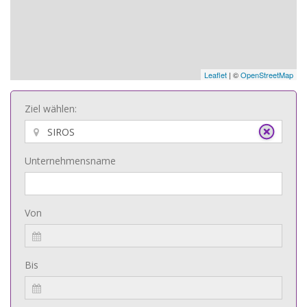
Leaflet
| ©
OpenStreetMap
Ziel wählen:
Unternehmensname
Von
Bis