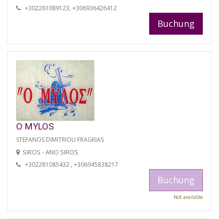
+302281089123, +306936426412
Buchung
O MYLOS
STEFANOS DIMITRIOU FRAGKIAS
SIROS - ANO SIROS
+302281085432 , +306945838217
Buchung
Not available