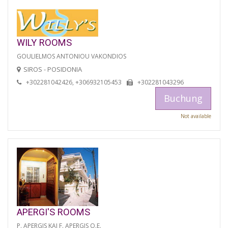
WILY ROOMS
GOULIELMOS ANTONIOU VAKONDIOS
SIROS - POSIDONIA
+302281042426, +306932105453
+302281043296
Buchung
Not available
APERGI'S ROOMS
P. APERGIS KAI F. APERGIS O.E.