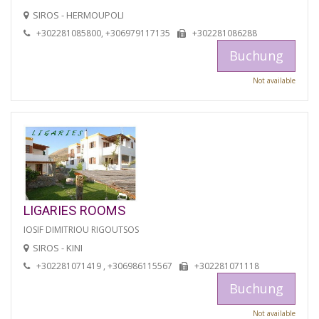
SIROS - HERMOUPOLI
+302281085800, +306979117135
+302281086288
Buchung
Not available
LIGARIES ROOMS
IOSIF DIMITRIOU RIGOUTSOS
SIROS - KINI
+302281071419 , +306986115567
+302281071118
Buchung
Not available