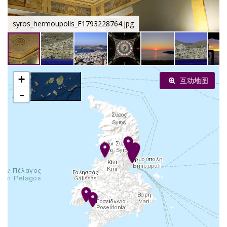
syros_hermoupolis_F1793228764.jpg
+
互动地图
-