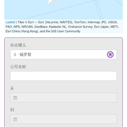
Leaflet
| Tiles © Esri — Esri, DeLorme, NAVTEQ, TomTom, Intermap, iPC, USGS,
FAO, NPS, NRCAN, GeoBase, Kadaster NL, Ordnance Survey, Esri Japan, METI,
Esri China (Hong Kong), and the GIS User Community
你去哪儿
公司名称
从
到