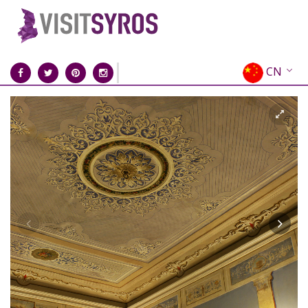
CN
EN
EL
FR
DE
IT
ES
RU