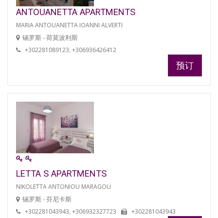
ANTOUANETTA APARTMENTS
MARIA ANTOUANETTA IOANNI ALVERTI
锡罗斯 - 荷莫波利斯
+302281089123, +306936426412
预订
LETTA S APARTMENTS
NIKOLETTA ANTONIOU MARAGOU
锡罗斯 - 芬尼卡斯
+302281043943, +306932327723
+302281043943