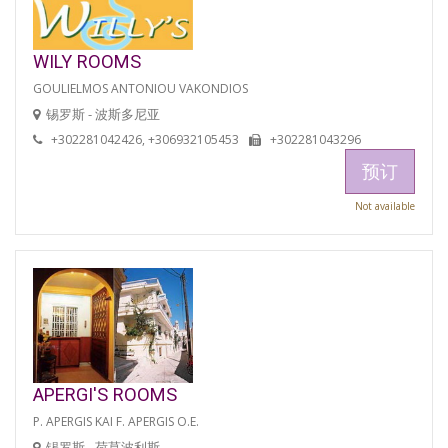
WILY ROOMS
GOULIELMOS ANTONIOU VAKONDIOS
锡罗斯 - 波斯多尼亚
+302281042426, +306932105453
+302281043296
预订
Not available
APERGI'S ROOMS
P. APERGIS KAI F. APERGIS O.E.
锡罗斯 - 荷莫波利斯