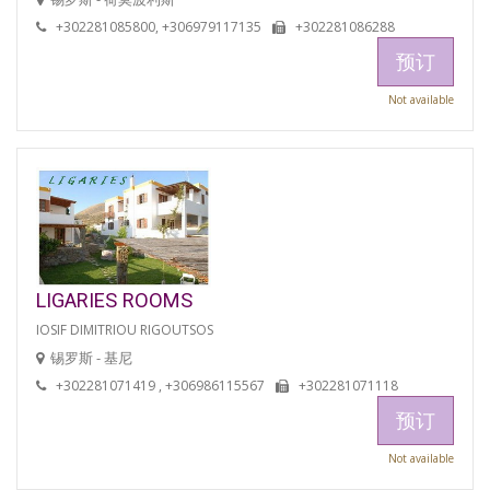
+302281085800, +306979117135
+302281086288
预订
Not available
LIGARIES ROOMS
IOSIF DIMITRIOU RIGOUTSOS
锡罗斯 - 基尼
+302281071419 , +306986115567
+302281071118
预订
Not available