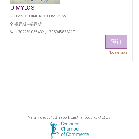
O MYLOS
STEFANOS DIMITRIOU FRAGKIAS
锡罗斯 - 锡罗斯
+302281085432 , +306945838217
预订
Not available
Με την υποστήριξη του Επιμελητηρίου Κυκλάδων.