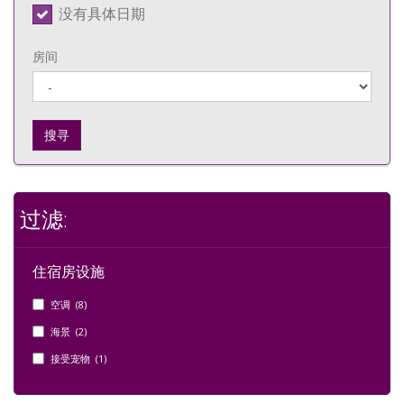
没有具体日期
房间
搜寻
过滤:
住宿房设施
空调 (8)
海景 (2)
接受宠物 (1)