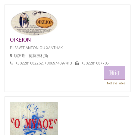
OIKEION
ELISAVET ANTONIOU XANTHAKI
锡罗斯 - 荷莫波利斯
+302281082262, +306974097413
+302281087705
预订
Not available