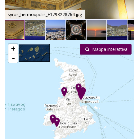
syros_hermoupolis_F1793228764.jpg
+
Mappa interattiva
-