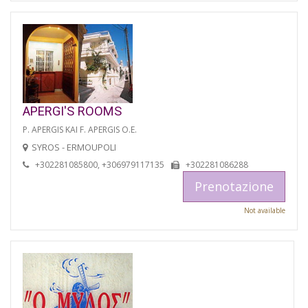
APERGI'S ROOMS
P. APERGIS KAI F. APERGIS O.E.
SYROS - ERMOUPOLI
+302281085800, +306979117135
+302281086288
Prenotazione
Not available