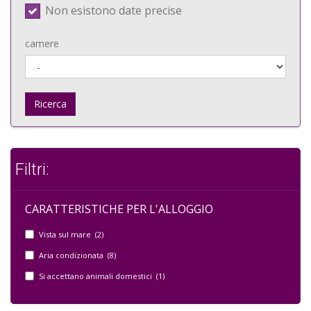
Non esistono date precise
camere
Ricerca
Filtri:
CARATTERISTICHE PER L'ALLOGGIO
Vista sul mare (2)
Aria condizionata (8)
Si accettano animali domestici (1)