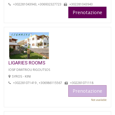
+302281043943, +306932327723
+302281043943
Prenotazione
LIGARIES ROOMS
IOSIF DIMITRIOU RIGOUTSOS
SYROS - KINI
+302281071419 , +306986115567
+302281071118
Prenotazione
Not available