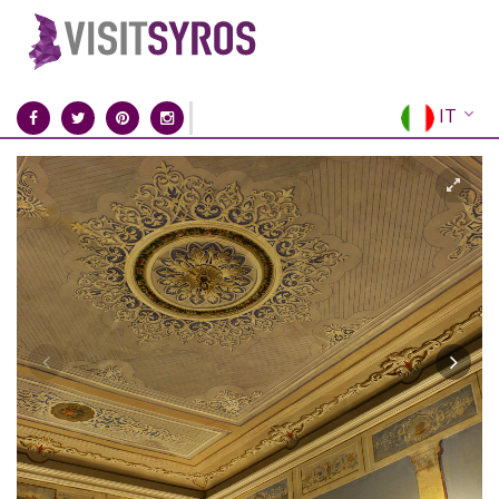
IT
EN
EL
FR
DE
ES
RU
CN