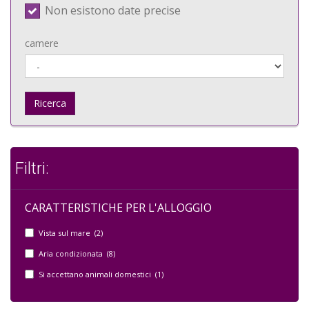
Non esistono date precise
camere
Ricerca
Filtri:
CARATTERISTICHE PER L'ALLOGGIO
Vista sul mare (2)
Aria condizionata (8)
Si accettano animali domestici (1)