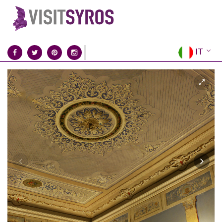
IT
EN
EL
FR
DE
ES
RU
CN