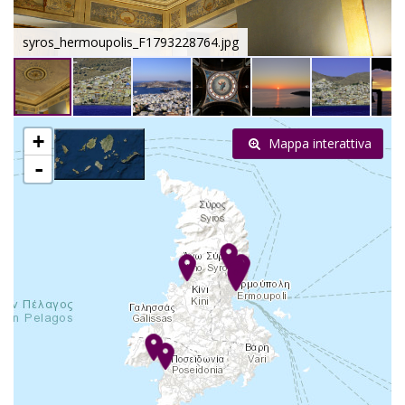
syros_hermoupolis_F1793228764.jpg
+
Mappa interattiva
-