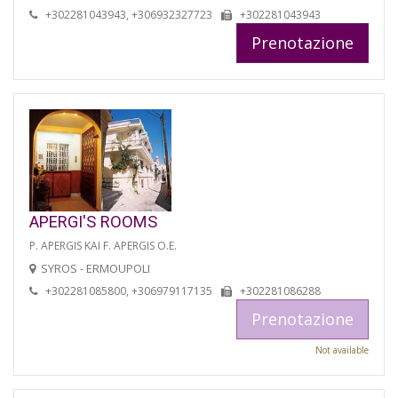
+302281043943, +306932327723
+302281043943
Prenotazione
APERGI'S ROOMS
P. APERGIS KAI F. APERGIS O.E.
SYROS - ERMOUPOLI
+302281085800, +306979117135
+302281086288
Prenotazione
Not available