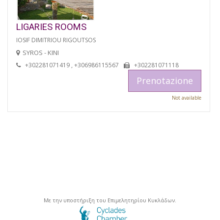
LIGARIES ROOMS
IOSIF DIMITRIOU RIGOUTSOS
SYROS - KINI
+302281071419 , +306986115567
+302281071118
Prenotazione
Not available
Με την υποστήριξη του Επιμελητηρίου Κυκλάδων.