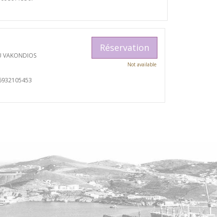
Réservation
U VAKONDIOS
Not available
6932105453