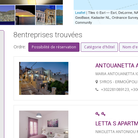
Leaflet
| Tiles © Esri — Esri, DeLorme,
GeoBase, Kadaster NL, Ordnance Survey, 
Community
8entreprises trouvées
Ordre:
Possibilité de réservation
Catégorie d'hôtel
Nom d'e
ANTOUANETTA 
MARIA ANTOUANETTA IO
SYROS - ERMOÚPOLI
+302281089123, +3
LETTA S APART
NIKOLETTA ANTONIOU