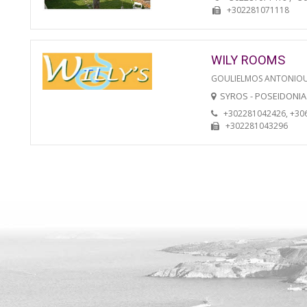
+302281071118
WILY ROOMS
GOULIELMOS ANTONIO
SYROS - POSEIDONIA
+302281042426, +30
+302281043296