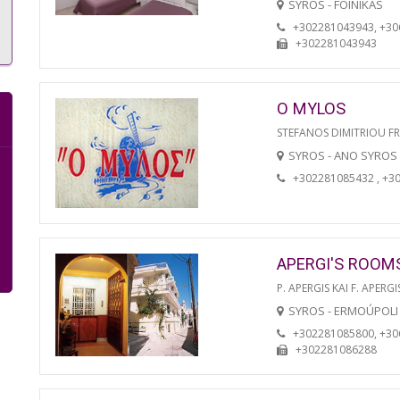
SYROS - FOINIKAS
+302281043943, +3
+302281043943
O MYLOS
STEFANOS DIMITRIOU F
SYROS - ANO SYROS
+302281085432 , +3
APERGI'S ROOM
P. APERGIS KAI F. APERGI
SYROS - ERMOÚPOLI
+302281085800, +3
+302281086288