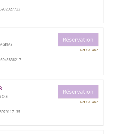
06932327723
Réservation
RAGKIAS
Not available
06945838217
S
Réservation
S O.E.
Not available
06979117135