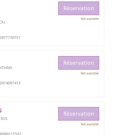
Réservation
Not available
TOU
06977736757
Réservation
NTHAKI
Not available
06974097413
S
Réservation
TSOS
Not available
06986115567