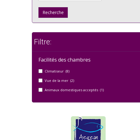
Recherche
Filtre:
Facilités des chambres
Climatiseur (8)
Vue de la mer (2)
Animaux domestiques acceptés (1)