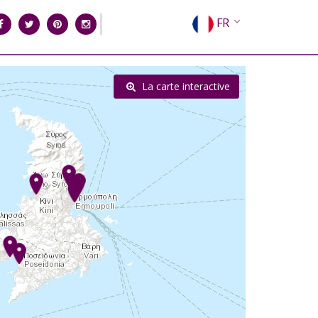
FR
EN
EL
La carte interactive
DE
IT
ES
RU
CN