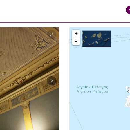
+
-
syros_vaporia_F268133321.jpg