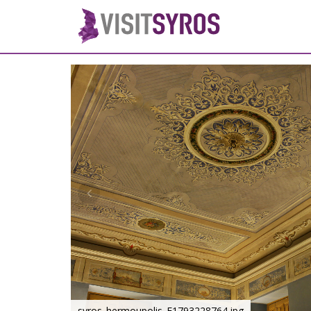
syros_hermoupolis_F1793228764.jpg