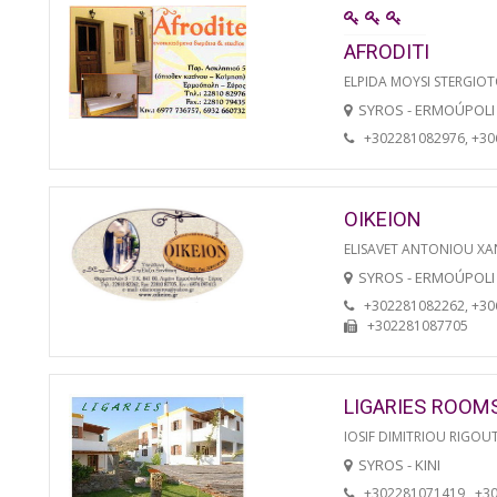
AFRODITI
ELPIDA MOYSI STERGIO
SYROS - ERMOÚPOLI
+302281082976, +3
OIKEION
ELISAVET ANTONIOU XA
SYROS - ERMOÚPOLI
+302281082262, +3
+302281087705
LIGARIES ROOM
IOSIF DIMITRIOU RIGOU
SYROS - KINI
+302281071419 , +3