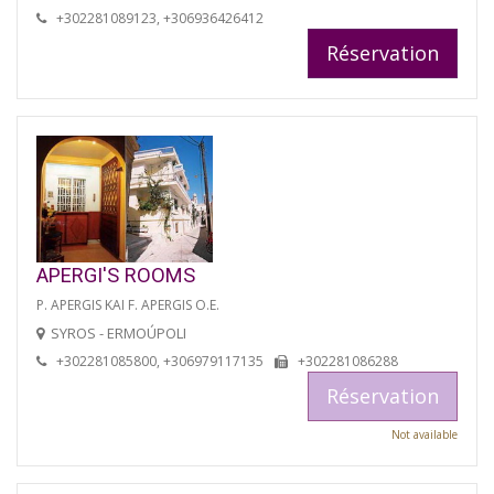
+302281089123, +306936426412
Réservation
APERGI'S ROOMS
P. APERGIS KAI F. APERGIS O.E.
SYROS - ERMOÚPOLI
+302281085800, +306979117135
+302281086288
Réservation
Not available