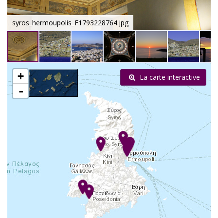
syros_hermoupolis_F1793228764.jpg
+
La carte interactive
-