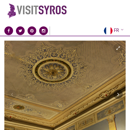
FR
EN
EL
DE
IT
ES
RU
CN