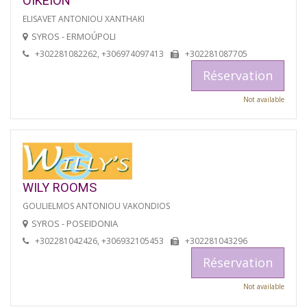
OIKEION
ELISAVET ANTONIOU XANTHAKI
SYROS - ERMOÚPOLI
+302281082262, +306974097413
+302281087705
Réservation
Not available
WILY ROOMS
GOULIELMOS ANTONIOU VAKONDIOS
SYROS - POSEIDONIA
+302281042426, +306932105453
+302281043296
Réservation
Not available