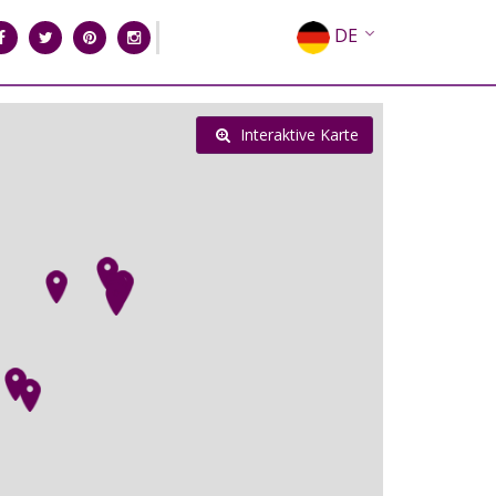
DE
EN
EL
Interaktive Karte
FR
IT
ES
RU
CN