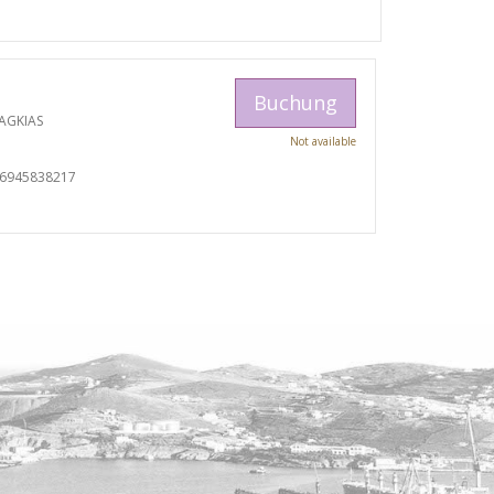
Buchung
AGKIAS
Not available
06945838217