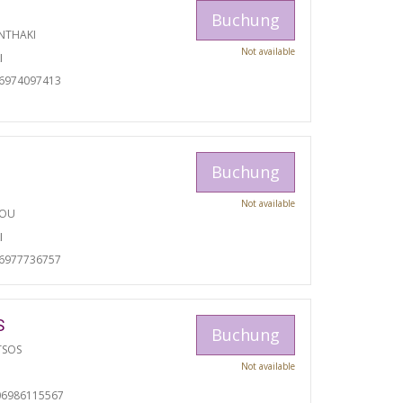
Buchung
NTHAKI
Not available
I
06974097413
Buchung
Not available
TOU
I
06977736757
S
Buchung
TSOS
Not available
06986115567