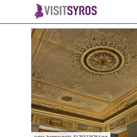
syros_hermoupolis_F1793228764.jpg