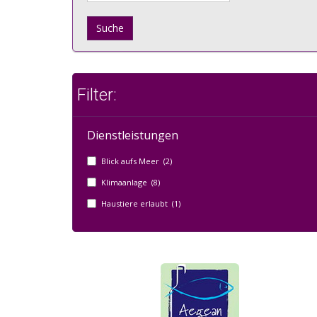
Suche
Filter:
Dienstleistungen
Blick aufs Meer (2)
Klimaanlage (8)
Haustiere erlaubt (1)