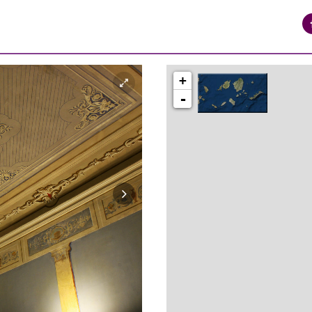
+
-
syros_vaporia_F268133321.jpg