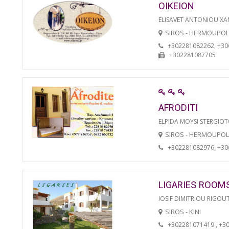
OIKEION
ELISAVET ANTONIOU XA
SIROS - HERMOUPOL
+302281082262, +3
+302281087705
AFRODITI
ELPIDA MOYSI STERGIO
SIROS - HERMOUPOL
+302281082976, +3
LIGARIES ROOM
IOSIF DIMITRIOU RIGOU
SIROS - KINI
+302281071419 , +3