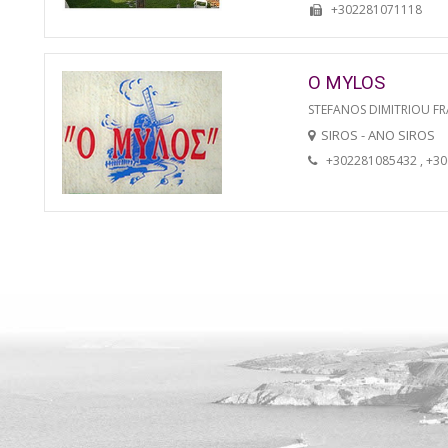
+302281071118
O MYLOS
STEFANOS DIMITRIOU FR
SIROS - ANO SIROS
+302281085432 , +3