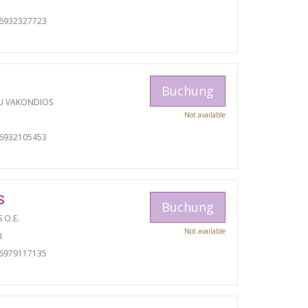
06932327723
Buchung
U VAKONDIOS
Not available
06932105453
S
Buchung
S O.E.
Not available
I
06979117135