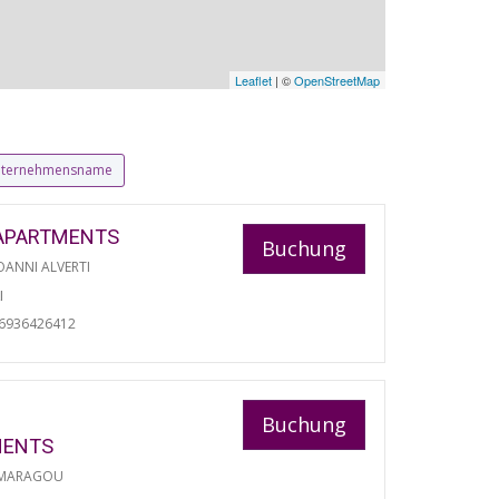
Leaflet
| ©
OpenStreetMap
ternehmensname
APARTMENTS
Buchung
ANNI ALVERTI
I
06936426412
Buchung
MENTS
 MARAGOU