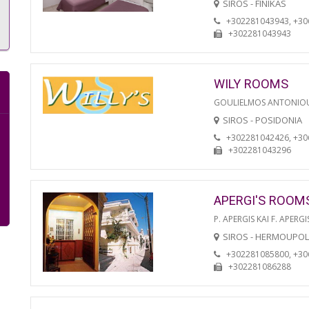
SIROS - FINIKAS
+302281043943, +3
+302281043943
WILY ROOMS
GOULIELMOS ANTONIO
SIROS - POSIDONIA
+302281042426, +3
+302281043296
APERGI'S ROOM
P. APERGIS KAI F. APERGI
SIROS - HERMOUPOL
+302281085800, +3
+302281086288