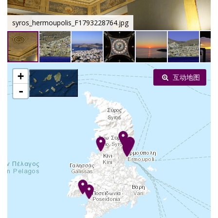
syros_hermoupolis_F1793228764.jpg
+
互动地图
-