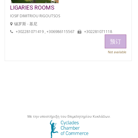
LIGARIES ROOMS
IOSIF DIMITRIOU RIGOUTSOS
锡罗斯 - 基尼
+302281071419 , +306986115567
+302281071118
预订
Not available
Με την υποστήριξη του Επιμελητηρίου Κυκλάδων.