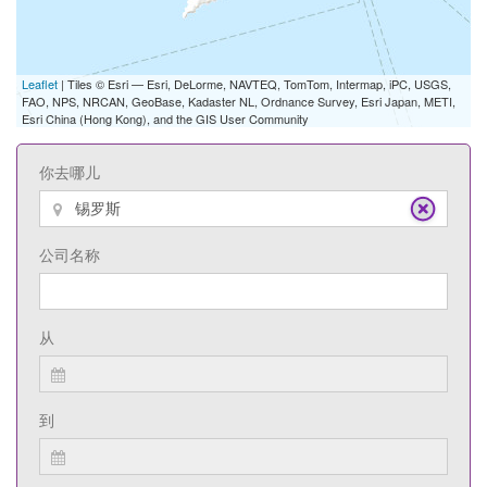
Leaflet
| Tiles © Esri — Esri, DeLorme, NAVTEQ, TomTom, Intermap, iPC, USGS,
FAO, NPS, NRCAN, GeoBase, Kadaster NL, Ordnance Survey, Esri Japan, METI,
Esri China (Hong Kong), and the GIS User Community
你去哪儿
公司名称
从
到