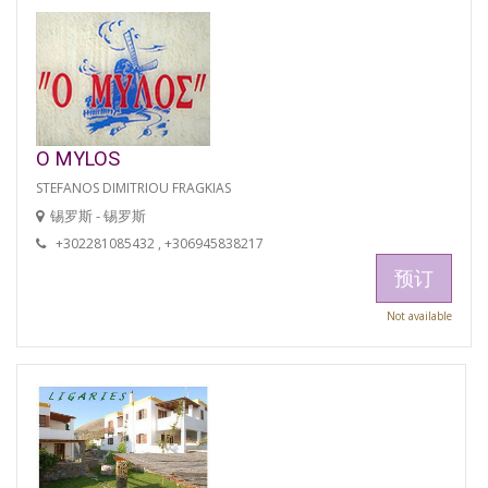
O MYLOS
STEFANOS DIMITRIOU FRAGKIAS
锡罗斯 - 锡罗斯
+302281085432 , +306945838217
预订
Not available