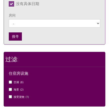
没有具体日期
房间
搜寻
过滤:
住宿房设施
空调 (8)
海景 (2)
接受宠物 (1)