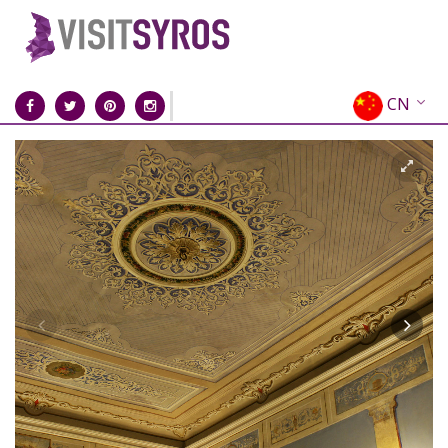
CN
EN
EL
FR
DE
IT
ES
RU