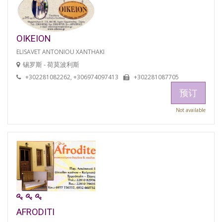
OIKEION
ELISAVET ANTONIOU XANTHAKI
锡罗斯 - 荷莫波利斯
+302281082262, +306974097413
+302281087705
预订
Not available
AFRODITI