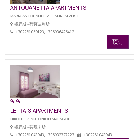
ANTOUANETTA APARTMENTS
MARIA ANTOUANETTA IOANNI ALVERTI
锡罗斯 - 荷莫波利斯
+302281089123, +306936426412
预订
LETTA S APARTMENTS
NIKOLETTA ANTONIOU MARAGOU
锡罗斯 - 芬尼卡斯
+302281043943, +306932327723
+302281043943