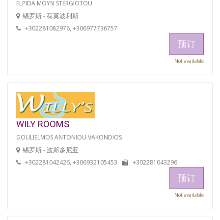
ELPIDA MOYSI STERGIOTOU
锡罗斯 - 荷莫波利斯
+302281082976, +306977736757
预订
Not available
WILY ROOMS
GOULIELMOS ANTONIOU VAKONDIOS
锡罗斯 - 波斯多尼亚
+302281042426, +306932105453
+302281043296
预订
Not available