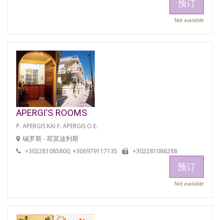
预订
Not available
APERGI'S ROOMS
P. APERGIS KAI F. APERGIS O.E.
锡罗斯 - 荷莫波利斯
+302281085800, +306979117135
+302281086288
预订
Not available