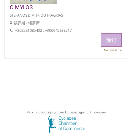
O MYLOS
STEFANOS DIMITRIOU FRAGKIAS
锡罗斯 - 锡罗斯
+302281085432 , +306945838217
预订
Not available
Με την υποστήριξη του Επιμελητηρίου Κυκλάδων.