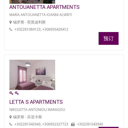
ANTOUANETTA APARTMENTS
MARIA ANTOUANETTA IOANNI ALVERTI
锡罗斯 - 荷莫波利斯
+302281089123, +306936426412
预订
LETTA S APARTMENTS
NIKOLETTA ANTONIOU MARAGOU
锡罗斯 - 芬尼卡斯
+302281043943, +306932327723
+302281043943