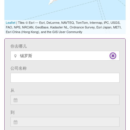
Leaflet
| Tiles © Esri — Esri, DeLorme, NAVTEQ, TomTom, Intermap, iPC, USGS,
FAO, NPS, NRCAN, GeoBase, Kadaster NL, Ordnance Survey, Esri Japan, METI,
Esri China (Hong Kong), and the GIS User Community
你去哪儿
公司名称
从
到