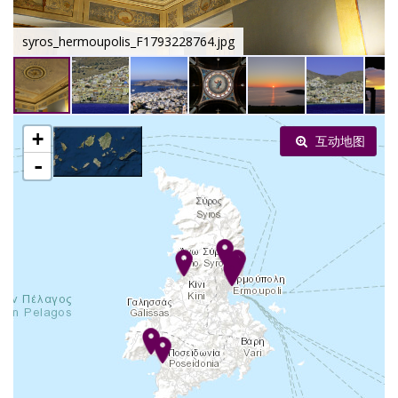
syros_hermoupolis_F1793228764.jpg
+
互动地图
-