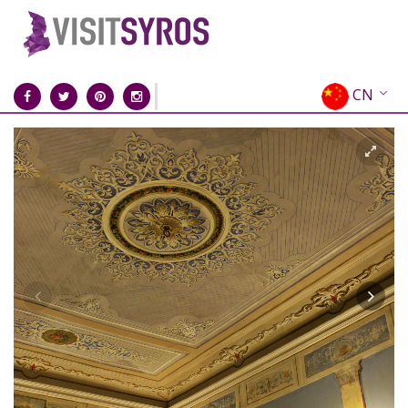
CN
EN
EL
FR
DE
IT
ES
RU