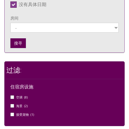
没有具体日期
房间
搜寻
过滤:
住宿房设施
空调 (8)
海景 (2)
接受宠物 (1)