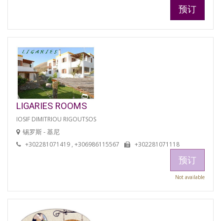
预订
LIGARIES ROOMS
IOSIF DIMITRIOU RIGOUTSOS
锡罗斯 - 基尼
+302281071419 , +306986115567
+302281071118
预订
Not available