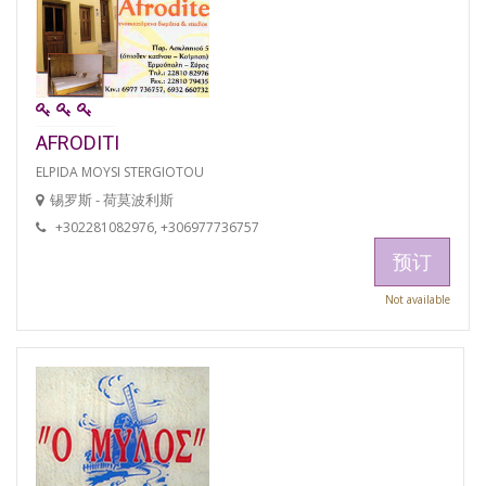
AFRODITI
ELPIDA MOYSI STERGIOTOU
锡罗斯 - 荷莫波利斯
+302281082976, +306977736757
预订
Not available