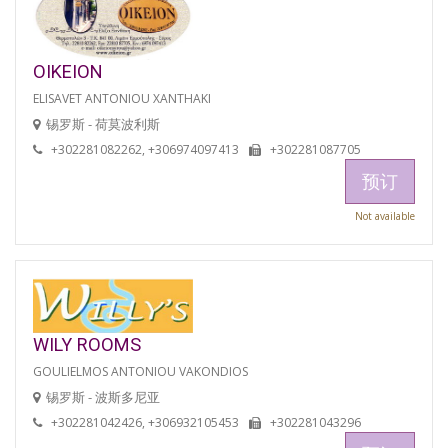
OIKEION
ELISAVET ANTONIOU XANTHAKI
锡罗斯 - 荷莫波利斯
+302281082262, +306974097413
+302281087705
预订
Not available
WILY ROOMS
GOULIELMOS ANTONIOU VAKONDIOS
锡罗斯 - 波斯多尼亚
+302281042426, +306932105453
+302281043296