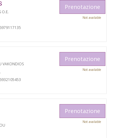
S
Prenotazione
S O.E.
Not available
06979117135
Prenotazione
U VAKONDIOS
Not available
A
06932105453
Prenotazione
Not available
TOU