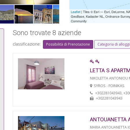
Leaflet
| Tiles © Esri — Esri, DeLorme,
GeoBase, Kadaster NL, Ordnance Survey, 
Community
Sono trovate 8 aziende
classificazione:
Possibilità di Prenotazione
Categoria di allogg
LETTA S APART
NIKOLETTA ANTONIOU
SYROS - FOINIKAS
+302281043943, +3
+302281043943
ANTOUANETTA 
MARIA ANTOUANETTA IO