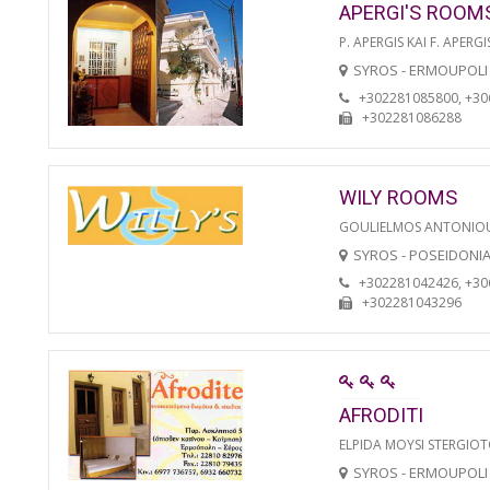
APERGI'S ROOM
P. APERGIS KAI F. APERGI
SYROS - ERMOUPOLI
+302281085800, +3
+302281086288
WILY ROOMS
GOULIELMOS ANTONIO
SYROS - POSEIDONI
+302281042426, +3
+302281043296
AFRODITI
ELPIDA MOYSI STERGIO
SYROS - ERMOUPOLI