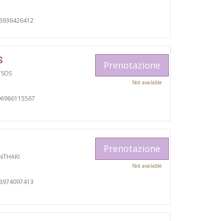
06936426412
S
Prenotazione
TSOS
Not available
06986115567
Prenotazione
NTHAKI
Not available
06974097413