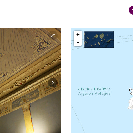
+
-
syros_vaporia_F268133321.jpg