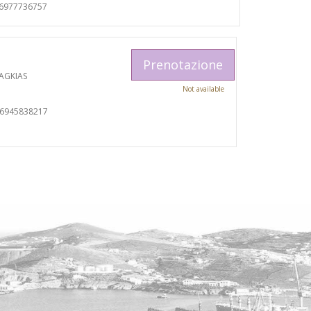
06977736757
Prenotazione
AGKIAS
Not available
06945838217