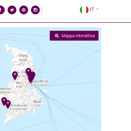
IT
EN
EL
Mappa interattiva
FR
DE
ES
RU
CN