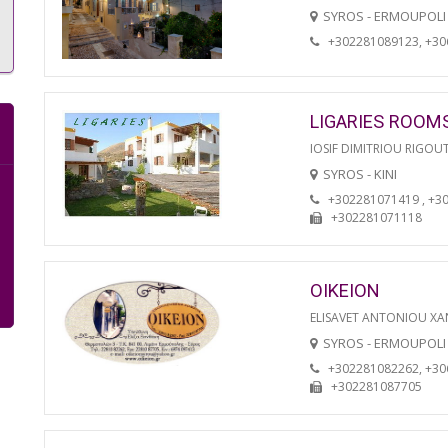
SYROS - ERMOUPOLI
+302281089123, +3
LIGARIES ROOM
IOSIF DIMITRIOU RIGOU
SYROS - KINI
+302281071419 , +3
+302281071118
OIKEION
ELISAVET ANTONIOU XA
SYROS - ERMOUPOLI
+302281082262, +3
+302281087705