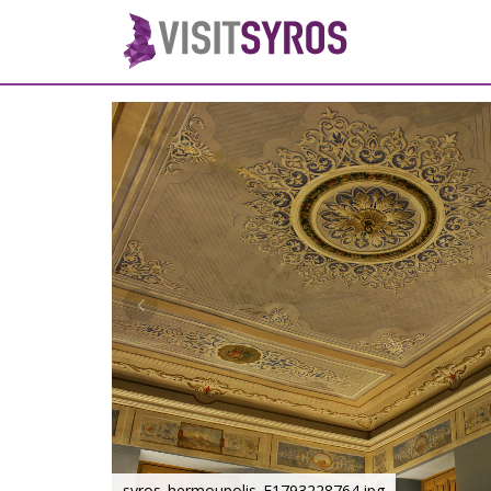
syros_hermoupolis_F1793228764.jpg