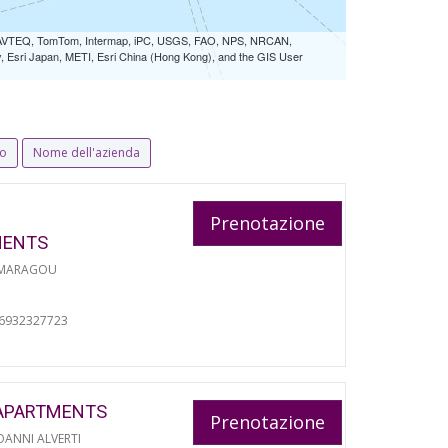
 NAVTEQ, TomTom, Intermap, iPC, USGS, FAO, NPS, NRCAN,
Esri Japan, METI, Esri China (Hong Kong), and the GIS User
io
Nome dell'azienda
Prenotazione
MENTS
 MARAGOU
06932327723
APARTMENTS
Prenotazione
ANNI ALVERTI