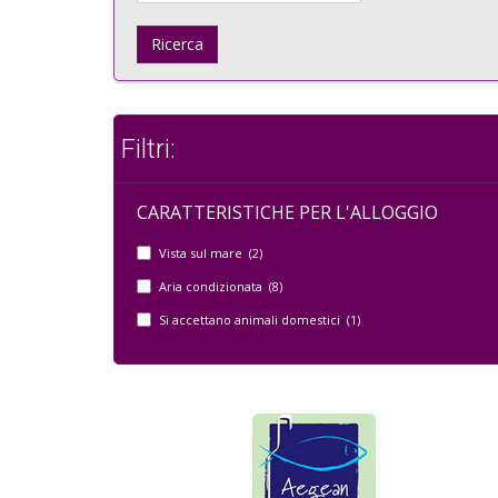
Ricerca
Filtri:
CARATTERISTICHE PER L'ALLOGGIO
Vista sul mare (2)
Aria condizionata (8)
Si accettano animali domestici (1)