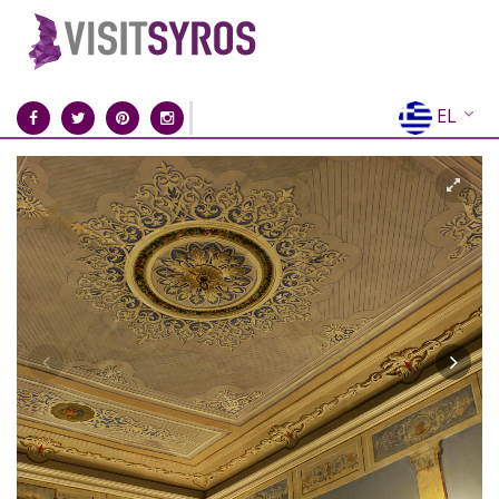
EL
EN
FR
DE
IT
ES
RU
CN