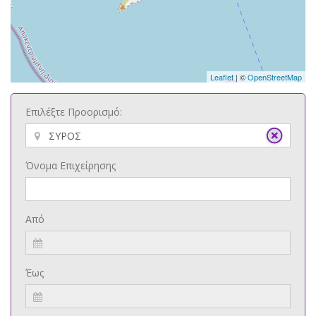
Leaflet
| ©
OpenStreetMap
Επιλέξτε Προορισμό:
Όνομα Επιχείρησης
Από
Έως