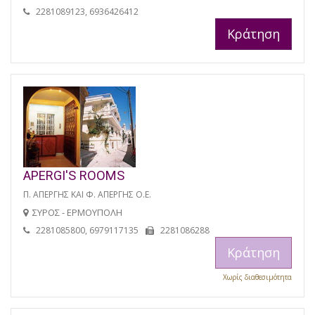
2281089123, 6936426412
Κράτηση
APERGI'S ROOMS
Π. ΑΠΕΡΓΗΣ ΚΑΙ Φ. ΑΠΕΡΓΗΣ Ο.Ε.
ΣΥΡΟΣ - ΕΡΜΟΥΠΟΛΗ
2281085800, 6979117135
2281086288
Κράτηση
Χωρίς διαθεσιμότητα