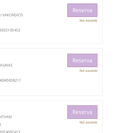
Reserva
U VAKONDIOS
Not available
06932105453
Reserva
RAGKIAS
Not available
06945838217
Reserva
NTHAKI
Not available
I
06974097413