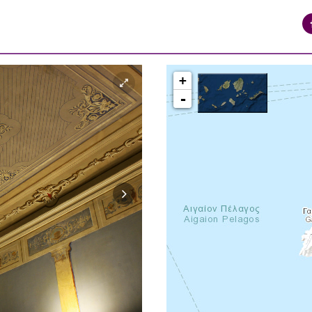
+
-
syros_vaporia_F268133321.jpg