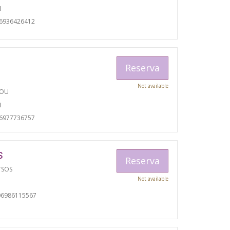
I
06936426412
Reserva
Not available
TOU
I
06977736757
S
Reserva
TSOS
Not available
06986115567