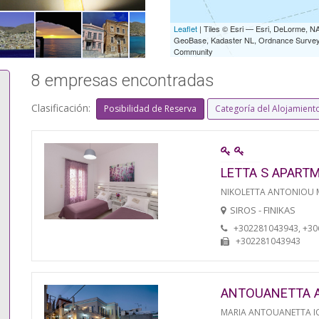
Leaflet
| Tiles © Esri — Esri, DeLorme,
GeoBase, Kadaster NL, Ordnance Survey, 
Community
8 empresas encontradas
Clasificación:
Posibilidad de Reserva
Categoría del Alojamient
LETTA S APART
NIKOLETTA ANTONIOU
SIROS - FINIKAS
+302281043943, +3
+302281043943
ANTOUANETTA 
MARIA ANTOUANETTA IO