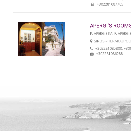
+302281087705
APERGI'S ROOM
P. APERGIS KAI F. APERGIS
SIROS - HERMOUPOL
+302281085800, +30
+302281086288