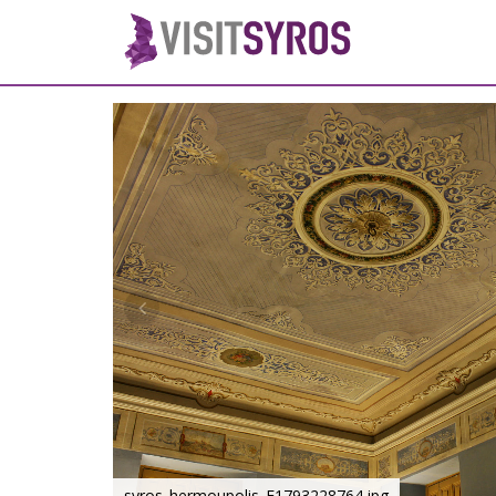
syros_hermoupolis_F1793228764.jpg