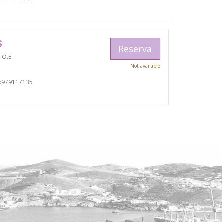
S
Reserva
 O.E.
Not available
I
6979117135