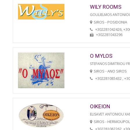
WILY ROOMS
GOULIELMOS ANTONIO
SIROS - POSIDONIA
+302281042426, +3
+302281043296
O MYLOS
STEFANOS DIMITRIOU F
SIROS - ANO SIROS
+302281085432 , +3
OIKEION
ELISAVET ANTONIOU XA
SIROS - HERMOUPOL
+302281082262, +3