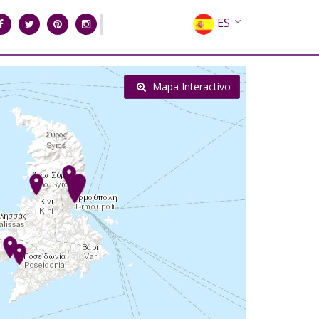
ES
EN
EL
Mapa Interactivo
FR
DE
IT
RU
CN