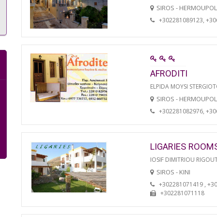
SIROS - HERMOUPOL
+302281089123, +3
AFRODITI
ELPIDA MOYSI STERGIO
SIROS - HERMOUPOL
+302281082976, +3
LIGARIES ROOM
IOSIF DIMITRIOU RIGOU
SIROS - KINI
+302281071419 , +3
+302281071118