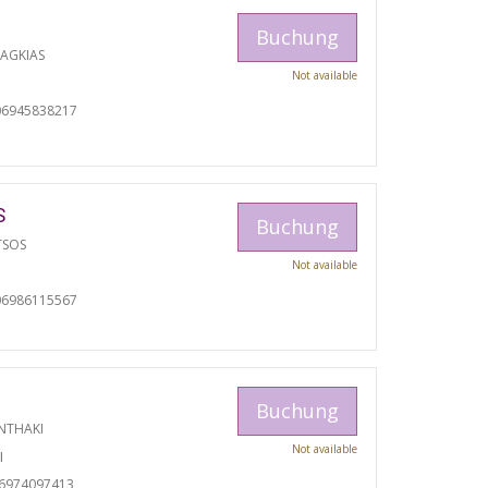
Buchung
RAGKIAS
Not available
06945838217
S
Buchung
TSOS
Not available
06986115567
Buchung
NTHAKI
Not available
I
06974097413