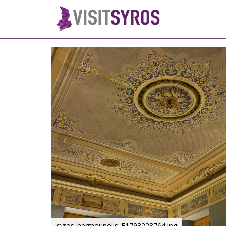
syros_hermoupolis_F1793228764.jpg