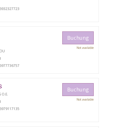
06932327723
Buchung
Not available
TOU
I
06977736757
S
Buchung
S O.E.
Not available
I
06979117135