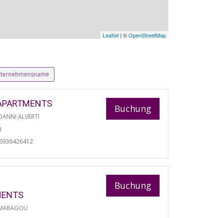
Leaflet
| ©
OpenStreetMap
ternehmensname
APARTMENTS
Buchung
ANNI ALVERTI
I
06936426412
Buchung
MENTS
 MARAGOU