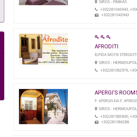
SIROS - FINIKAS
+302281043943, +3
+302281043943
AFRODITI
ELPIDA MOYSI STERGIO
SIROS - HERMOUPOL
+302281082976, +3
APERGI'S ROOM
P. APERGIS KAI F. APERGI
SIROS - HERMOUPOL
+302281085800, +3
+302281086288