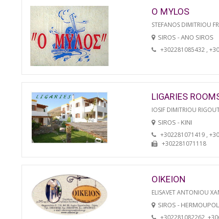
O MYLOS
STEFANOS DIMITRIOU F
SIROS - ANO SIROS
+302281085432 , +3
LIGARIES ROOM
IOSIF DIMITRIOU RIGOU
SIROS - KINI
+302281071419 , +3
+302281071118
OIKEION
ELISAVET ANTONIOU XA
SIROS - HERMOUPOL
+302281082262, +3