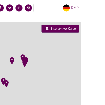
DE
EN
EL
Interaktive Karte
FR
IT
ES
RU
CN