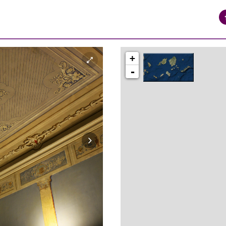
+
-
syros_vaporia_F268133321.jpg