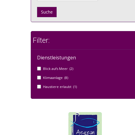
Suche
Filter:
Dienstleistungen
Blick aufs Meer (2)
Klimaanlage (8)
Haustiere erlaubt (1)