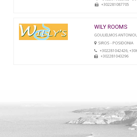
+302281087705
WILY ROOMS
GOULIELMOS ANTONIO
SIROS - POSIDONIA
+302281042426, +30
+302281043296