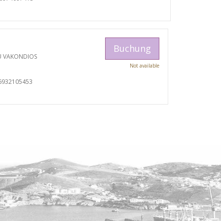
Buchung
U VAKONDIOS
Not available
6932105453