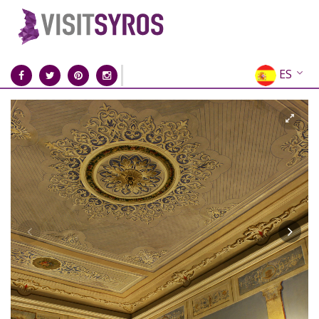
ES
EN
EL
FR
DE
IT
RU
CN