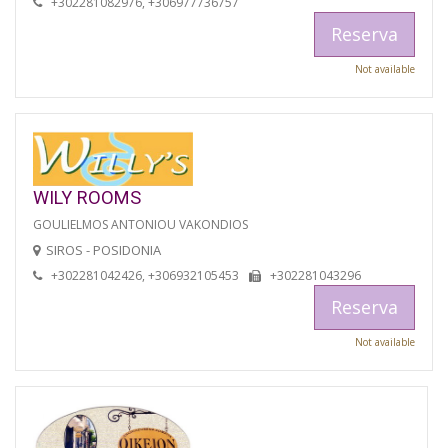
+302281082976, +306977736757
Reserva
Not available
WILY ROOMS
GOULIELMOS ANTONIOU VAKONDIOS
SIROS - POSIDONIA
+302281042426, +306932105453
+302281043296
Reserva
Not available