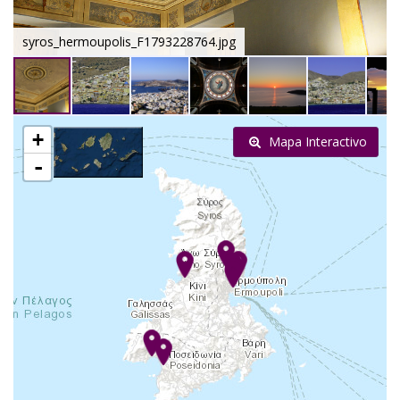
syros_hermoupolis_F1793228764.jpg
+
Mapa Interactivo
-