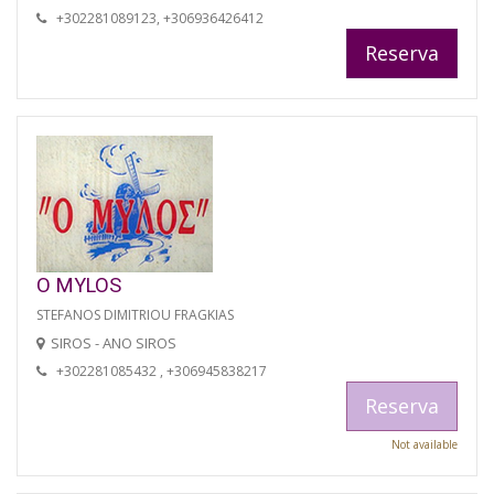
+302281089123, +306936426412
Reserva
O MYLOS
STEFANOS DIMITRIOU FRAGKIAS
SIROS - ANO SIROS
+302281085432 , +306945838217
Reserva
Not available