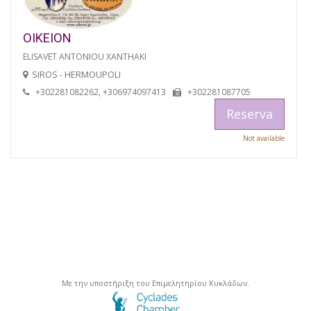
OIKEION
ELISAVET ANTONIOU XANTHAKI
SIROS - HERMOUPOLI
+302281082262, +306974097413
+302281087705
Reserva
Not available
Με την υποστήριξη του Επιμελητηρίου Κυκλάδων.