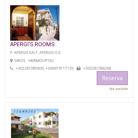
APERGI'S ROOMS
P. APERGIS KAI F. APERGIS O.E.
SIROS - HERMOUPOLI
+302281085800, +306979117135
+302281086288
Reserva
Not available