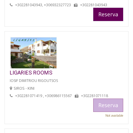
+302281043943, +306932327723
+302281043943
Reserva
LIGARIES ROOMS
IOSIF DIMITRIOU RIGOUTSOS
SIROS - KINI
+302281071419 , +306986115567
+302281071118
Reserva
Not available