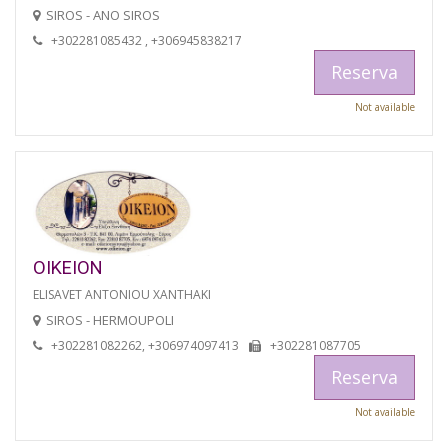
SIROS - ANO SIROS
+302281085432 , +306945838217
Reserva
Not available
OIKEION
ELISAVET ANTONIOU XANTHAKI
SIROS - HERMOUPOLI
+302281082262, +306974097413
+302281087705
Reserva
Not available