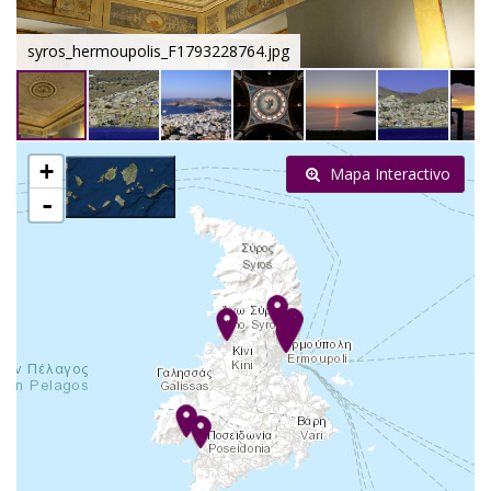
syros_hermoupolis_F1793228764.jpg
+
Mapa Interactivo
-