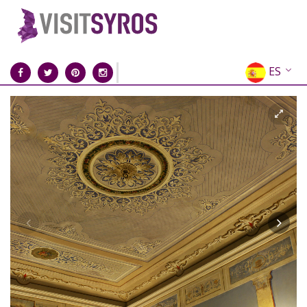
ES
EN
EL
FR
DE
IT
RU
CN