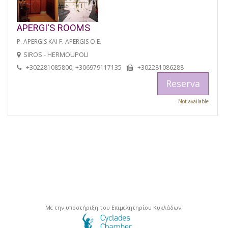
APERGI'S ROOMS
P. APERGIS KAI F. APERGIS O.E.
SIROS - HERMOUPOLI
+302281085800, +306979117135
+302281086288
Reserva
Not available
Με την υποστήριξη του Επιμελητηρίου Κυκλάδων.