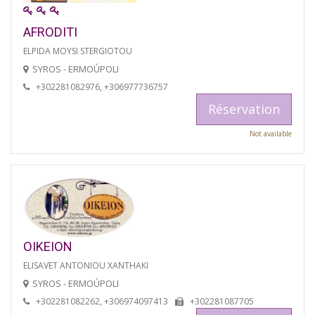
AFRODITI
ELPIDA MOYSI STERGIOTOU
SYROS - ERMOÚPOLI
+302281082976, +306977736757
Réservation
Not available
OIKEION
ELISAVET ANTONIOU XANTHAKI
SYROS - ERMOÚPOLI
+302281082262, +306974097413
+302281087705