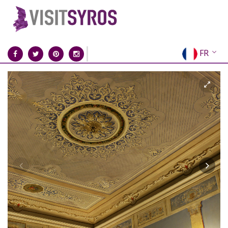
FR
EN
EL
DE
IT
ES
RU
CN