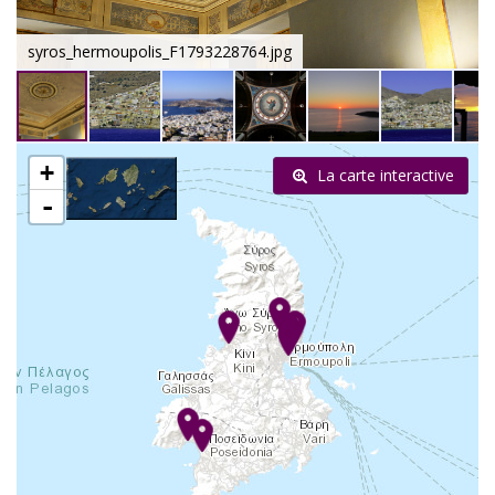
syros_hermoupolis_F1793228764.jpg
+
La carte interactive
-