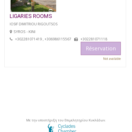
LIGARIES ROOMS
IOSIF DIMITRIOU RIGOUTSOS
SYROS - KINI
+302281071419 , +306986115567
+302281071118
Réservation
Not available
Με την υποστήριξη του Επιμελητηρίου Κυκλάδων.