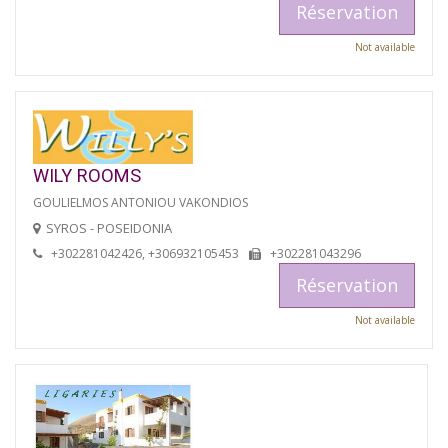
Réservation
Not available
WILY ROOMS
GOULIELMOS ANTONIOU VAKONDIOS
SYROS - POSEIDONIA
+302281042426, +306932105453
+302281043296
Réservation
Not available