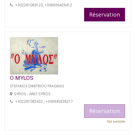
+302281089123, +306936426412
Réservation
O MYLOS
STEFANOS DIMITRIOU FRAGKIAS
SYROS - ANO SYROS
+302281085432 , +306945838217
Réservation
Not available