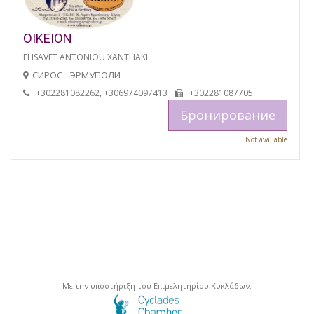
OIKEION
ELISAVET ANTONIOU XANTHAKI
СИРОС - ЭРМУПОЛИ
+302281082262, +306974097413
+302281087705
Бронирование
Not available
Με την υποστήριξη του Επιμελητηρίου Κυκλάδων.