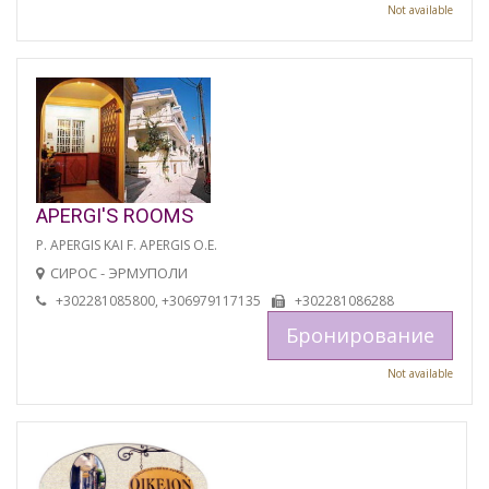
Not available
APERGI'S ROOMS
P. APERGIS KAI F. APERGIS O.E.
СИРОС - ЭРМУПОЛИ
+302281085800, +306979117135
+302281086288
Бронирование
Not available