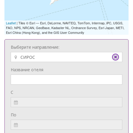
Leaflet
| Tiles © Esri — Esri, DeLorme, NAVTEQ, TomTom, Intermap, iPC, USGS,
FAO, NPS, NRCAN, GeoBase, Kadaster NL, Ordnance Survey, Esri Japan, METI,
Esri China (Hong Kong), and the GIS User Community
Выберите направление:
Название отеля
С
По