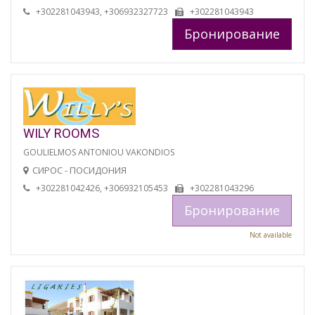
+302281043943, +306932327723
+302281043943
Бронирование
WILY ROOMS
GOULIELMOS ANTONIOU VAKONDIOS
СИРОС - ПОСИДОНИЯ
+302281042426, +306932105453
+302281043296
Бронирование
Not available