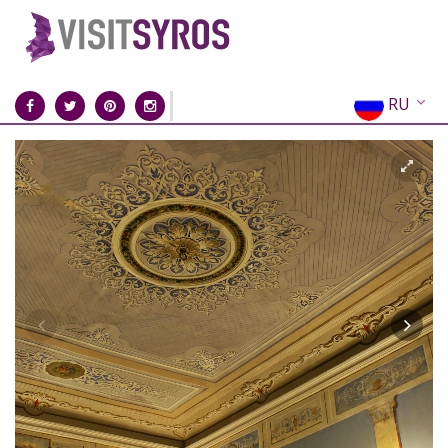
RU
EN
EL
FR
DE
IT
ES
CN