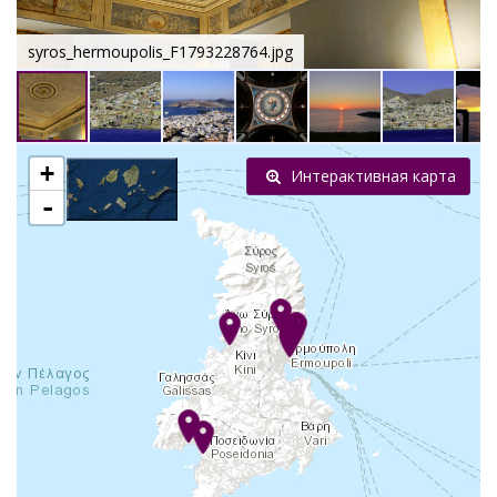
syros_hermoupolis_F1793228764.jpg
+
Интерактивная карта
-