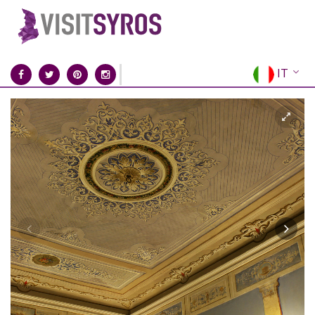
IT
EN
EL
FR
DE
ES
RU
CN