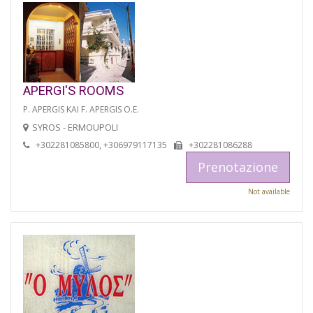
APERGI'S ROOMS
P. APERGIS KAI F. APERGIS O.E.
SYROS - ERMOUPOLI
+302281085800, +306979117135
+302281086288
Prenotazione
Not available