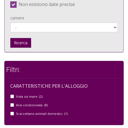
Non esistono date precise
camere
Ricerca
Filtri:
CARATTERISTICHE PER L'ALLOGGIO
Vista sul mare (2)
Aria condizionata (8)
Si accettano animali domestici (1)