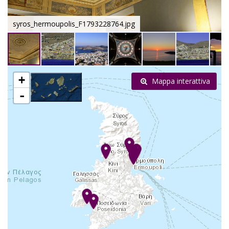
syros_hermoupolis_F1793228764.jpg
+
Mappa interattiva
-