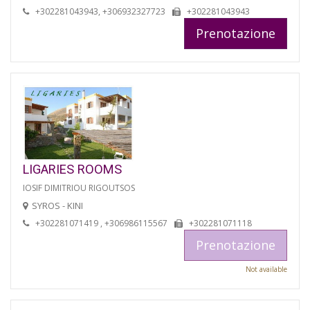
+302281043943, +306932327723
+302281043943
Prenotazione
LIGARIES ROOMS
IOSIF DIMITRIOU RIGOUTSOS
SYROS - KINI
+302281071419 , +306986115567
+302281071118
Prenotazione
Not available