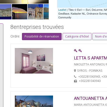
Leaflet
| Tiles © Esri — Esri, DeLorme,
GeoBase, Kadaster NL, Ordnance Survey, 
Community
8entreprises trouvées
Ordre:
Possibilité de réservation
Catégorie d'hôtel
Nom d'e
LETTA S APART
NIKOLETTA ANTONIOU
SYROS - FOINIKAS
+302281043943, +3
+302281043943
ANTOUANETTA 
MARIA ANTOUANETTA IO