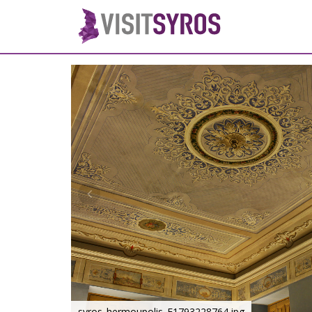
syros_hermoupolis_F1793228764.jpg