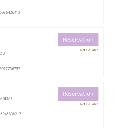
06936426412
Réservation
Not available
TOU
06977736757
Réservation
RAGKIAS
Not available
06945838217