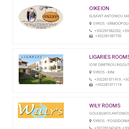
OIKEION
ELISAVET ANTONIOU XA
SYROS - ERMOÚPOLI
+302281082262, +3
+302281087705
LIGARIES ROOM
IOSIF DIMITRIOU RIGOU
SYROS - KINI
+302281071419 , +3
+302281071118
WILY ROOMS
GOULIELMOS ANTONIO
SYROS - POSEIDONI
+302281042426, +3