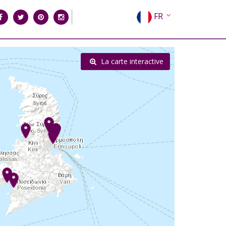
FR
EN
EL
La carte interactive
DE
IT
ES
RU
CN