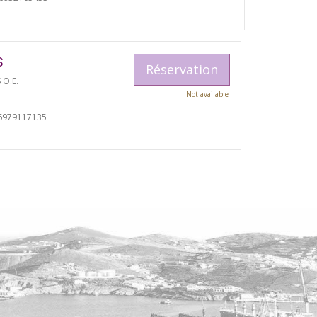
S
Réservation
 O.E.
Not available
6979117135