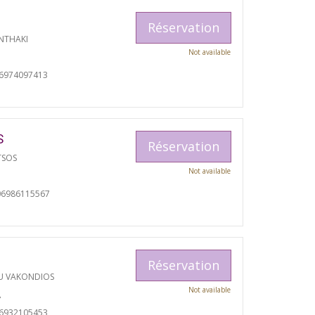
Réservation
NTHAKI
Not available
06974097413
S
Réservation
TSOS
Not available
06986115567
Réservation
U VAKONDIOS
Not available
A
06932105453