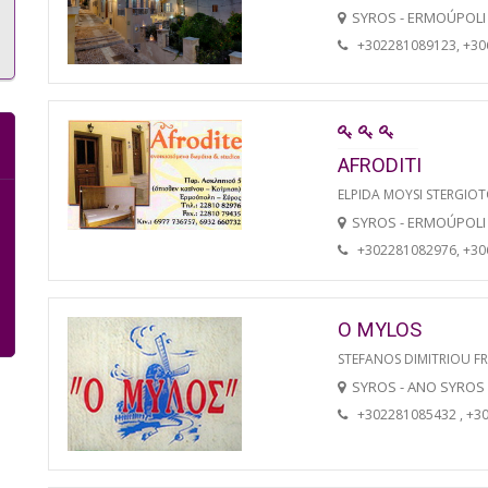
SYROS - ERMOÚPOLI
+302281089123, +3
AFRODITI
ELPIDA MOYSI STERGIO
SYROS - ERMOÚPOLI
+302281082976, +3
O MYLOS
STEFANOS DIMITRIOU F
SYROS - ANO SYROS
+302281085432 , +3