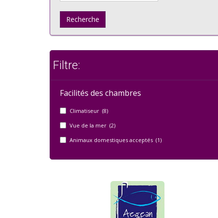
Recherche
Filtre:
Facilités des chambres
Climatiseur (8)
Vue de la mer (2)
Animaux domestiques acceptés (1)