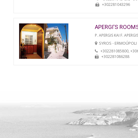
+302281043296
APERGI'S ROOM
P. APERGIS KAI F. APERGIS
SYROS - ERMOÚPOLI
+302281085800, +30
+302281086288