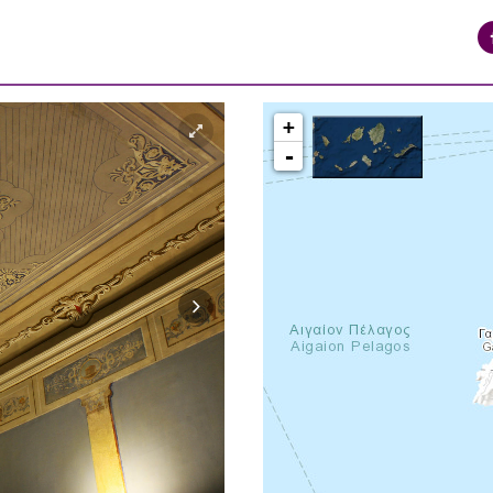
+
-
syros_vaporia_F268133321.jpg