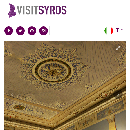
IT
EN
EL
FR
DE
ES
RU
CN