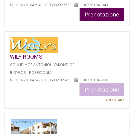
+302281043943, +306932327723
+302281043943
Prenotazione
WILY ROOMS
GOULIELMOS ANTONIOU VAKONDIOS
SYROS - POSEIDONIA
+302281042426, +306932105453
+302281043296
Prenotazione
Not available