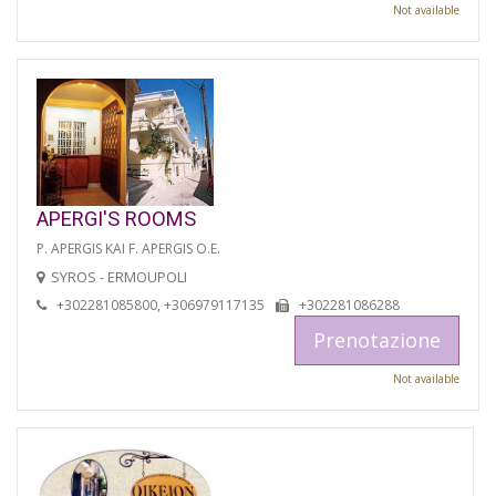
Not available
APERGI'S ROOMS
P. APERGIS KAI F. APERGIS O.E.
SYROS - ERMOUPOLI
+302281085800, +306979117135
+302281086288
Prenotazione
Not available