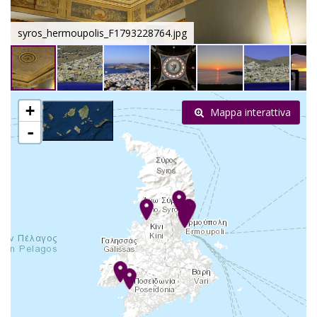
syros_hermoupolis_F1793228764.jpg
+
Mappa interattiva
-