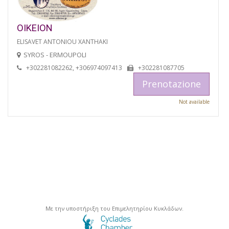
OIKEION
ELISAVET ANTONIOU XANTHAKI
SYROS - ERMOUPOLI
+302281082262, +306974097413
+302281087705
Prenotazione
Not available
Με την υποστήριξη του Επιμελητηρίου Κυκλάδων.