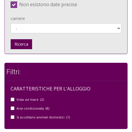
Non esistono date precise
camere
Ricerca
Filtri:
CARATTERISTICHE PER L'ALLOGGIO
Vista sul mare (2)
Aria condizionata (8)
Si accettano animali domestici (1)