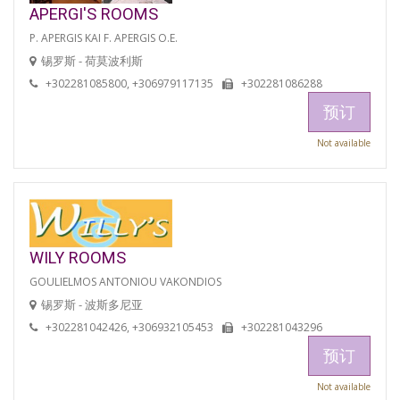
APERGI'S ROOMS
P. APERGIS KAI F. APERGIS O.E.
锡罗斯 - 荷莫波利斯
+302281085800, +306979117135
+302281086288
预订
Not available
WILY ROOMS
GOULIELMOS ANTONIOU VAKONDIOS
锡罗斯 - 波斯多尼亚
+302281042426, +306932105453
+302281043296
预订
Not available