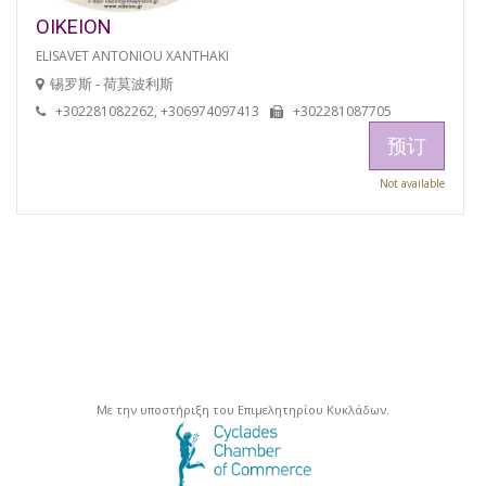
OIKEION
ELISAVET ANTONIOU XANTHAKI
锡罗斯 - 荷莫波利斯
+302281082262, +306974097413
+302281087705
预订
Not available
Με την υποστήριξη του Επιμελητηρίου Κυκλάδων.