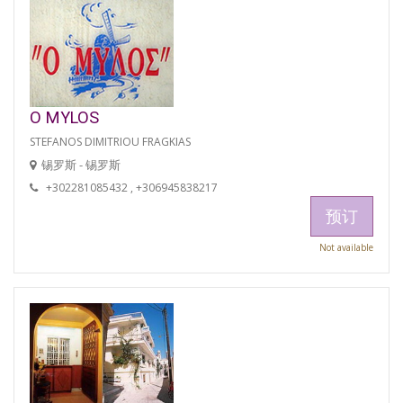
O MYLOS
STEFANOS DIMITRIOU FRAGKIAS
锡罗斯 - 锡罗斯
+302281085432 , +306945838217
预订
Not available