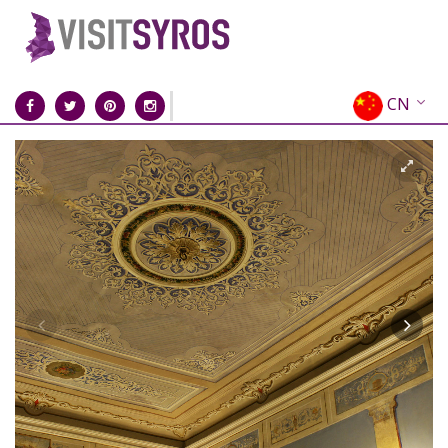
CN
EN
EL
FR
DE
IT
ES
RU