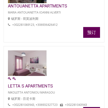
ANTOUANETTA APARTMENTS
MARIA ANTOUANETTA IOANNI ALVERTI
锡罗斯 - 荷莫波利斯
+302281089123, +306936426412
预订
LETTA S APARTMENTS
NIKOLETTA ANTONIOU MARAGOU
锡罗斯 - 芬尼卡斯
+302281043943, +306932327723
+302281043943