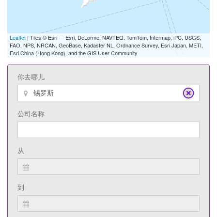
Leaflet
| Tiles © Esri — Esri, DeLorme, NAVTEQ, TomTom, Intermap, iPC, USGS,
FAO, NPS, NRCAN, GeoBase, Kadaster NL, Ordnance Survey, Esri Japan, METI,
Esri China (Hong Kong), and the GIS User Community
你去哪儿
公司名称
从
到