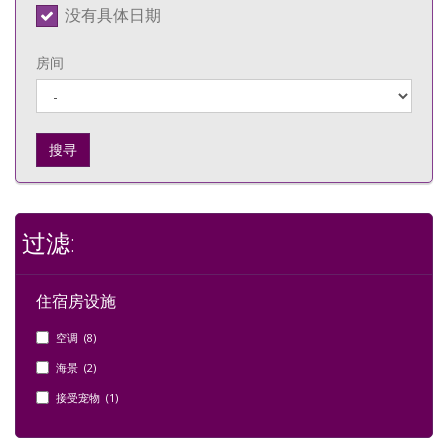
没有具体日期
房间
搜寻
过滤:
住宿房设施
空调 (8)
海景 (2)
接受宠物 (1)