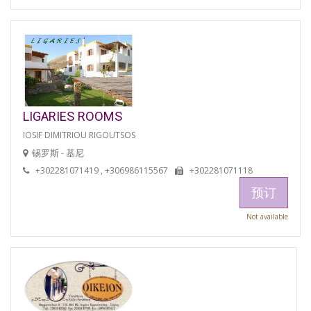
LIGARIES ROOMS
IOSIF DIMITRIOU RIGOUTSOS
锡罗斯 - 基尼
+302281071419 , +306986115567
+302281071118
预订
Not available