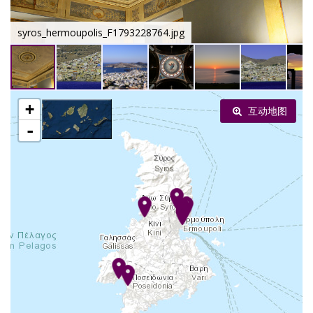
syros_hermoupolis_F1793228764.jpg
+
互动地图
-