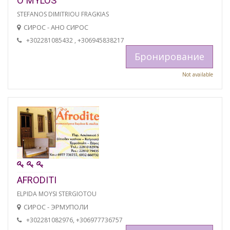
O MYLOS
STEFANOS DIMITRIOU FRAGKIAS
СИРОС - АНО СИРОС
+302281085432 , +306945838217
Бронирование
Not available
AFRODITI
ELPIDA MOYSI STERGIOTOU
СИРОС - ЭРМУПОЛИ
+302281082976, +306977736757