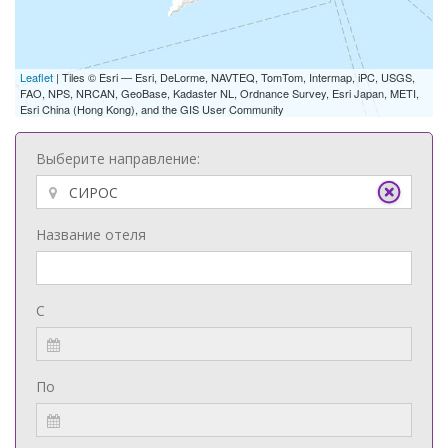
Leaflet
| Tiles © Esri — Esri, DeLorme, NAVTEQ, TomTom, Intermap, iPC, USGS,
FAO, NPS, NRCAN, GeoBase, Kadaster NL, Ordnance Survey, Esri Japan, METI,
Esri China (Hong Kong), and the GIS User Community
Выберите направление:
Название отеля
С
По