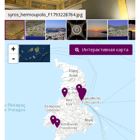
syros_hermoupolis_F1793228764.jpg
+
Интерактивная карта
-