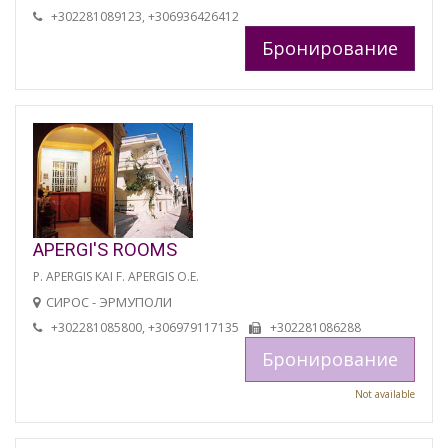
+302281089123, +306936426412
Бронирование
APERGI'S ROOMS
P. APERGIS KAI F. APERGIS O.E.
СИРОС - ЭРМУПОЛИ
+302281085800, +306979117135
+302281086288
Бронирование
Not available