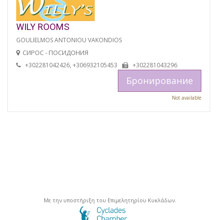
WILY ROOMS
GOULIELMOS ANTONIOU VAKONDIOS
СИРОС - ПОСИДОНИЯ
+302281042426, +306932105453
+302281043296
Бронирование
Not available
Με την υποστήριξη του Επιμελητηρίου Κυκλάδων.