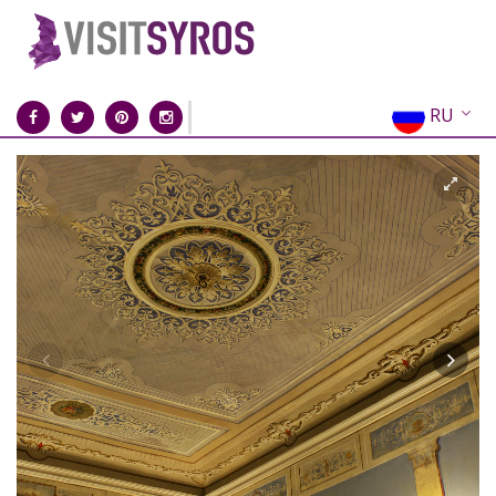
RU
EN
EL
FR
DE
IT
ES
CN