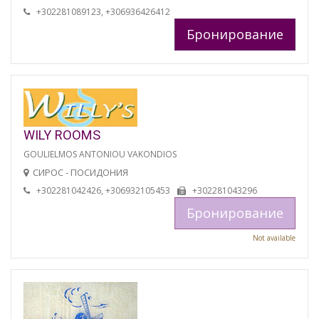
+302281089123, +306936426412
Бронирование
WILY ROOMS
GOULIELMOS ANTONIOU VAKONDIOS
СИРОС - ПОСИДОНИЯ
+302281042426, +306932105453
+302281043296
Бронирование
Not available