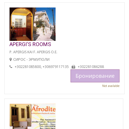
APERGI'S ROOMS
P. APERGIS KAI F. APERGIS O.E.
СИРОС - ЭРМУПОЛИ
+302281085800, +306979117135
+302281086288
Бронирование
Not available