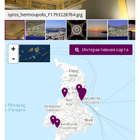
syros_hermoupolis_F1793228764.jpg
+
Интерактивная карта
-