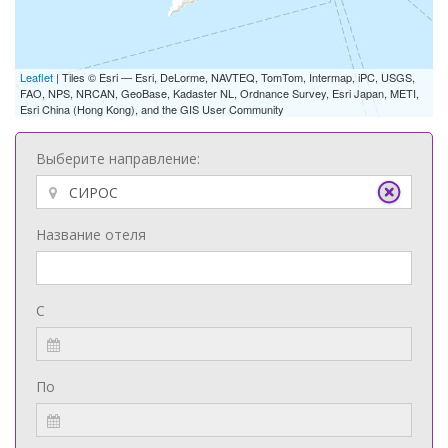
Leaflet
| Tiles © Esri — Esri, DeLorme, NAVTEQ, TomTom, Intermap, iPC, USGS,
FAO, NPS, NRCAN, GeoBase, Kadaster NL, Ordnance Survey, Esri Japan, METI,
Esri China (Hong Kong), and the GIS User Community
Выберите направление:
Название отеля
С
По