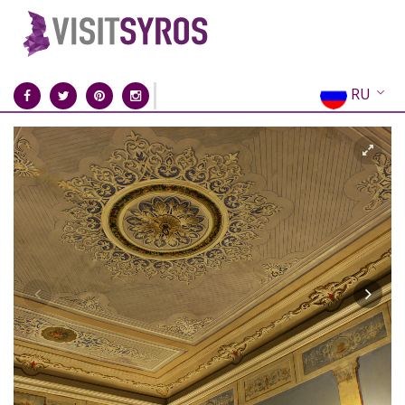
RU
EN
EL
FR
DE
IT
ES
CN