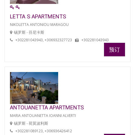
LETTA S APARTMENTS
NIKOLETTA ANTONIOU MARAGOU
锡罗斯 - 芬尼卡斯
+302281043943, +306932327723
+302281043943
预订
ANTOUANETTA APARTMENTS
MARIA ANTOUANETTA IOANNI ALVERTI
锡罗斯 - 荷莫波利斯
+302281089123, +306936426412