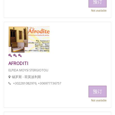
预订
Not available
AFRODITI
ELPIDA MOYSI STERGIOTOU
锡罗斯 - 荷莫波利斯
+302281082976, +306977736757
预订
Not available