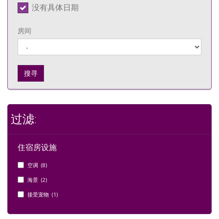
没有具体日期
房间
搜寻
过滤:
住宿房设施
空调 (8)
海景 (2)
接受宠物 (1)