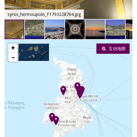
syros_hermoupolis_F1793228764.jpg
+
互动地图
-