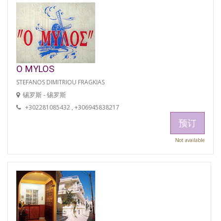
O MYLOS
STEFANOS DIMITRIOU FRAGKIAS
锡罗斯 - 锡罗斯
+302281085432 , +306945838217
预订
Not available