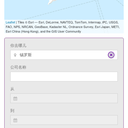
Leaflet
| Tiles © Esri — Esri, DeLorme, NAVTEQ, TomTom, Intermap, iPC, USGS,
FAO, NPS, NRCAN, GeoBase, Kadaster NL, Ordnance Survey, Esri Japan, METI,
Esri China (Hong Kong), and the GIS User Community
你去哪儿
公司名称
从
到