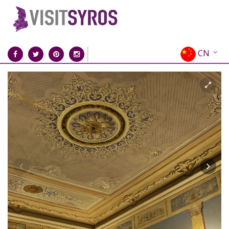
CN
EN
EL
FR
DE
IT
ES
RU