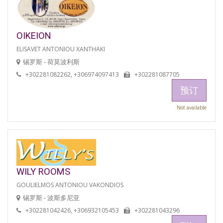
OIKEION
ELISAVET ANTONIOU XANTHAKI
锡罗斯 - 荷莫波利斯
+302281082262, +306974097413
+302281087705
预订
Not available
WILY ROOMS
GOULIELMOS ANTONIOU VAKONDIOS
锡罗斯 - 波斯多尼亚
+302281042426, +306932105453
+302281043296