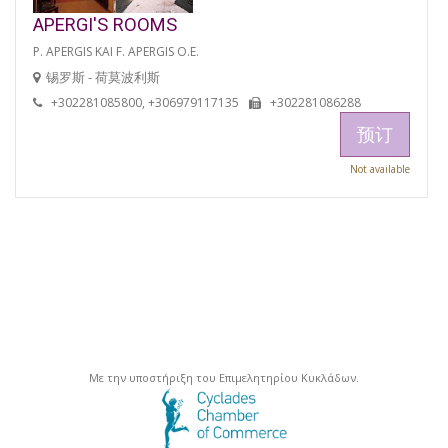
APERGI'S ROOMS
P. APERGIS KAI F. APERGIS O.E.
锡罗斯 - 荷莫波利斯
+302281085800, +306979117135
+302281086288
预订
Not available
Με την υποστήριξη του Επιμελητηρίου Κυκλάδων.