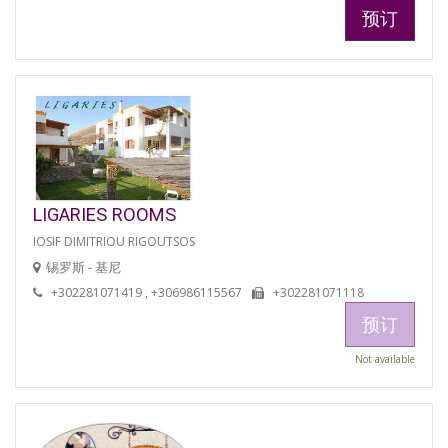
预订
LIGARIES ROOMS
IOSIF DIMITRIOU RIGOUTSOS
锡罗斯 - 基尼
+302281071419 , +306986115567
+302281071118
预订
Not available