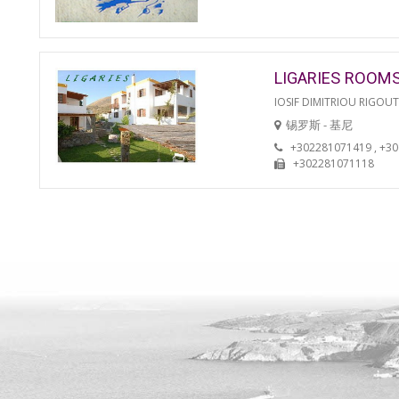
LIGARIES ROOM
IOSIF DIMITRIOU RIGOU
锡罗斯 - 基尼
+302281071419 , +3
+302281071118