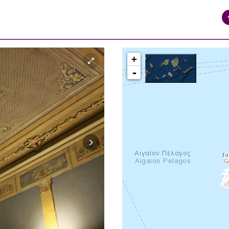
+
-
syros_vaporia_F268133321.jpg