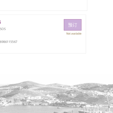
S
预订
TSOS
Not available
06986115567