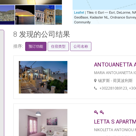
Leaflet
| Tiles © Esri — Esri, DeLorme,
GeoBase, Kadaster NL, Ordnance Survey, 
Community
8 发现的公司结果
排序:
预订功能
住宿类型
公司名称
ANTOUANETTA 
MARIA ANTOUANETTA IO
锡罗斯 - 荷莫波利斯
+302281089123, +3
LETTA S APART
NIKOLETTA ANTONIOU