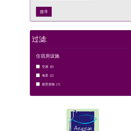
搜寻
过滤:
住宿房设施
空调 (8)
海景 (2)
接受宠物 (1)