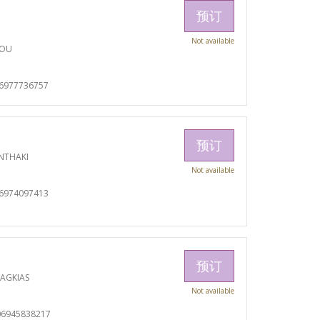
预订
Not available
TOU
06977736757
预订
NTHAKI
Not available
06974097413
预订
RAGKIAS
Not available
06945838217