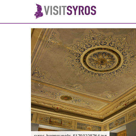
syros_hermoupolis_F1793228764.jpg