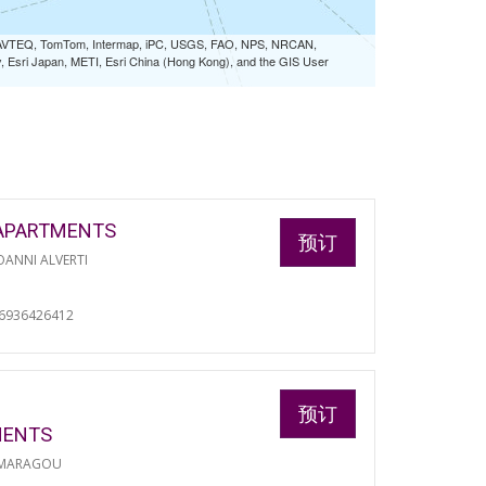
 NAVTEQ, TomTom, Intermap, iPC, USGS, FAO, NPS, NRCAN,
Esri Japan, METI, Esri China (Hong Kong), and the GIS User
APARTMENTS
预订
ANNI ALVERTI
06936426412
预订
MENTS
 MARAGOU