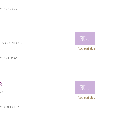
06932327723
预订
U VAKONDIOS
Not available
06932105453
S
预订
S O.E.
Not available
06979117135