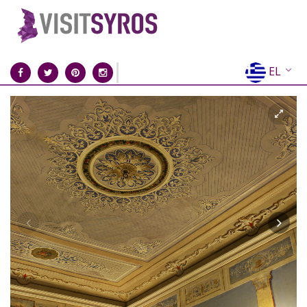
EL
EN
FR
DE
IT
ES
RU
CN