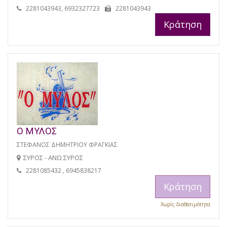
2281043943, 6932327723
2281043943
Κράτηση
Ο ΜΥΛΟΣ
ΣΤΕΦΑΝΟΣ ΔΗΜΗΤΡΙΟΥ ΦΡΑΓΚΙΑΣ
ΣΥΡΟΣ - ΑΝΩ ΣΥΡΟΣ
2281085432 , 6945838217
Κράτηση
Χωρίς διαθεσιμότητα