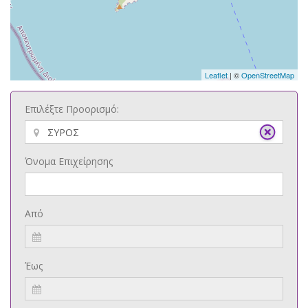
Leaflet
| ©
OpenStreetMap
Επιλέξτε Προορισμό:
Όνομα Επιχείρησης
Από
Έως