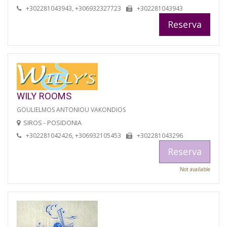
+302281043943, +306932327723
+302281043943
Reserva
WILY ROOMS
GOULIELMOS ANTONIOU VAKONDIOS
SIROS - POSIDONIA
+302281042426, +306932105453
+302281043296
Reserva
Not available