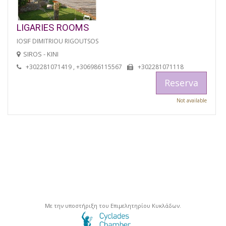
LIGARIES ROOMS
IOSIF DIMITRIOU RIGOUTSOS
SIROS - KINI
+302281071419 , +306986115567
+302281071118
Reserva
Not available
Με την υποστήριξη του Επιμελητηρίου Κυκλάδων.