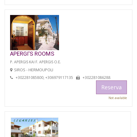
APERGI'S ROOMS
P. APERGIS KAI F. APERGIS O.E.
SIROS - HERMOUPOLI
+302281085800, +306979117135
+302281086288
Reserva
Not available