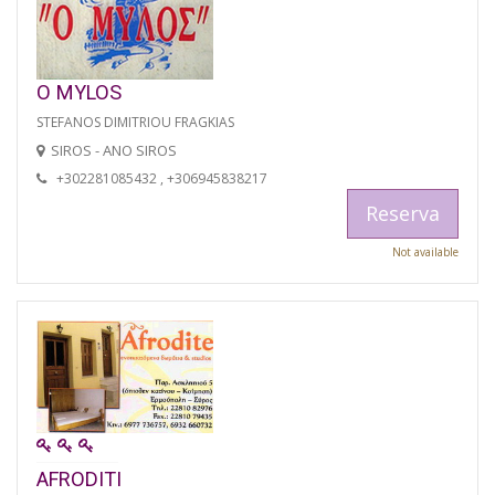
O MYLOS
STEFANOS DIMITRIOU FRAGKIAS
SIROS - ANO SIROS
+302281085432 , +306945838217
Reserva
Not available
AFRODITI