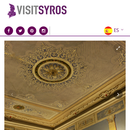
ES
EN
EL
FR
DE
IT
RU
CN