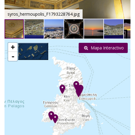
syros_hermoupolis_F1793228764.jpg
+
Mapa Interactivo
-