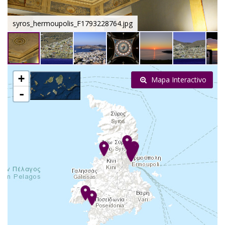
syros_hermoupolis_F1793228764.jpg
+
Mapa Interactivo
-