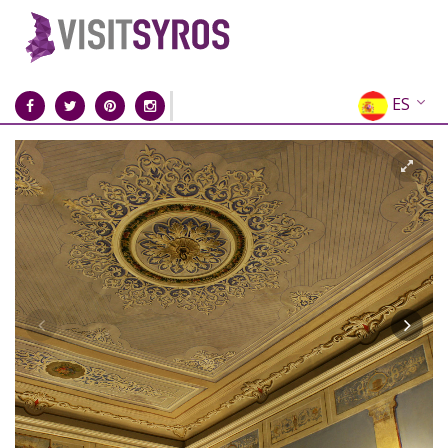
ES
EN
EL
FR
DE
IT
RU
CN