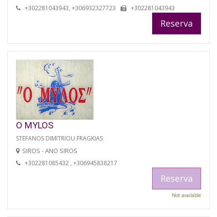
+302281043943, +306932327723
+302281043943
Reserva
O MYLOS
STEFANOS DIMITRIOU FRAGKIAS
SIROS - ANO SIROS
+302281085432 , +306945838217
Reserva
Not available