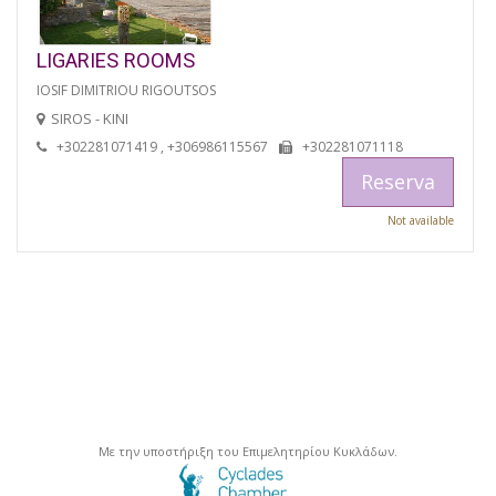
LIGARIES ROOMS
IOSIF DIMITRIOU RIGOUTSOS
SIROS - KINI
+302281071419 , +306986115567
+302281071118
Reserva
Not available
Με την υποστήριξη του Επιμελητηρίου Κυκλάδων.