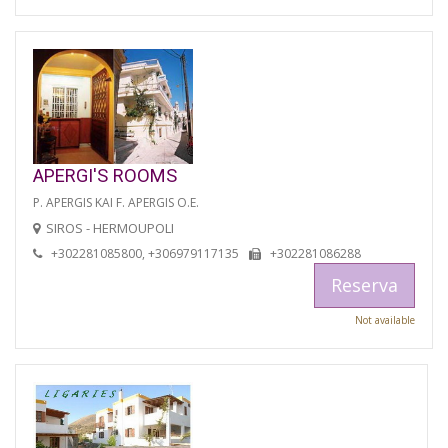
APERGI'S ROOMS
P. APERGIS KAI F. APERGIS O.E.
SIROS - HERMOUPOLI
+302281085800, +306979117135
+302281086288
Reserva
Not available