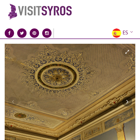
ES
EN
EL
FR
DE
IT
RU
CN