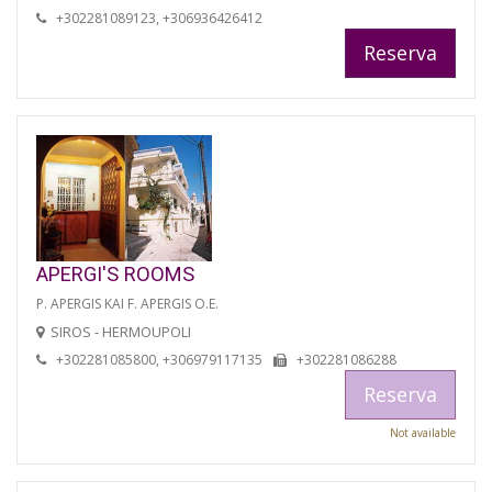
+302281089123, +306936426412
Reserva
APERGI'S ROOMS
P. APERGIS KAI F. APERGIS O.E.
SIROS - HERMOUPOLI
+302281085800, +306979117135
+302281086288
Reserva
Not available