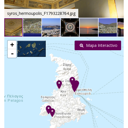
syros_hermoupolis_F1793228764.jpg
+
Mapa Interactivo
-