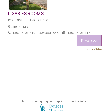
LIGARIES ROOMS
IOSIF DIMITRIOU RIGOUTSOS
SIROS - KINI
+302281071419 , +306986115567
+302281071118
Reserva
Not available
Με την υποστήριξη του Επιμελητηρίου Κυκλάδων.