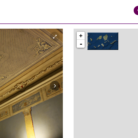
+
-
syros_vaporia_F268133321.jpg