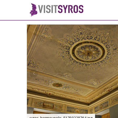
syros_hermoupolis_F1793228764.jpg