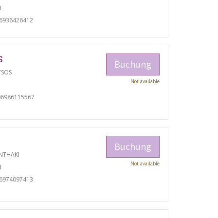
I
06936426412
S
Buchung
TSOS
Not available
06986115567
Buchung
NTHAKI
Not available
I
06974097413