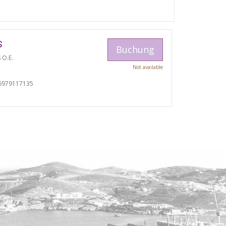
S
Buchung
 O.E.
Not available
I
6979117135