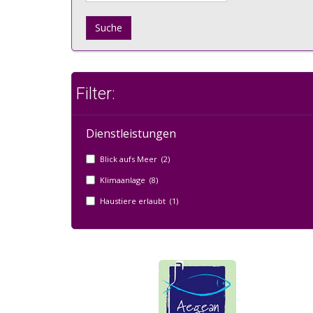
Suche
Filter:
Dienstleistungen
Blick aufs Meer (2)
Klimaanlage (8)
Haustiere erlaubt (1)