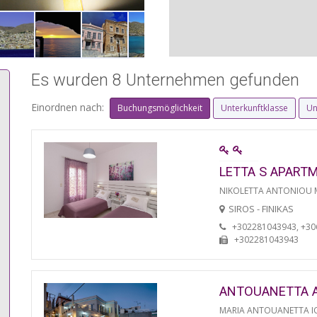
Es wurden 8 Unternehmen gefunden
Einordnen nach:
Buchungsmöglichkeit
Unterkunftklasse
Un
LETTA S APART
NIKOLETTA ANTONIOU
SIROS - FINIKAS
+302281043943, +3
+302281043943
ANTOUANETTA 
MARIA ANTOUANETTA IO