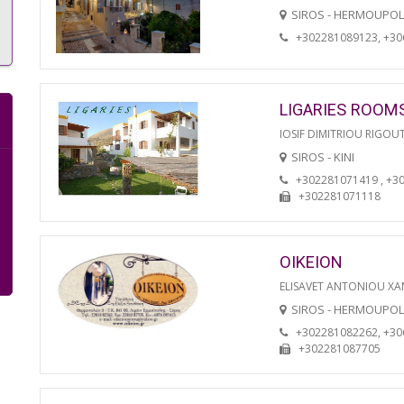
SIROS - HERMOUPOL
+302281089123, +3
LIGARIES ROOM
IOSIF DIMITRIOU RIGOU
SIROS - KINI
+302281071419 , +3
+302281071118
OIKEION
ELISAVET ANTONIOU XA
SIROS - HERMOUPOL
+302281082262, +3
+302281087705