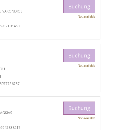
Buchung
U VAKONDIOS
Not available
06932105453
Buchung
Not available
TOU
I
06977736757
Buchung
RAGKIAS
Not available
06945838217