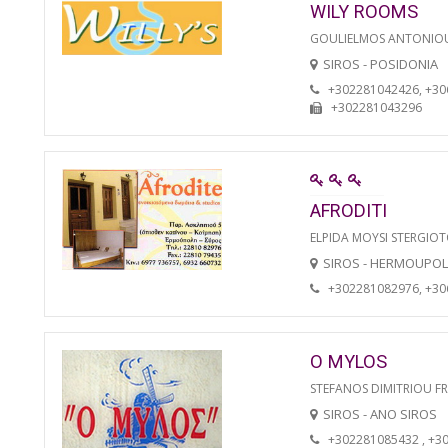
WILY ROOMS
GOULIELMOS ANTONIO
SIROS - POSIDONIA
+302281042426, +3
+302281043296
AFRODITI
ELPIDA MOYSI STERGIO
SIROS - HERMOUPOL
+302281082976, +3
O MYLOS
STEFANOS DIMITRIOU F
SIROS - ANO SIROS
+302281085432 , +3