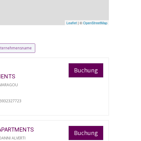
Leaflet
| ©
OpenStreetMap
ternehmensname
Buchung
MENTS
 MARAGOU
06932327723
APARTMENTS
Buchung
ANNI ALVERTI