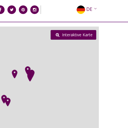
DE
EN
EL
Interaktive Karte
FR
IT
ES
RU
CN