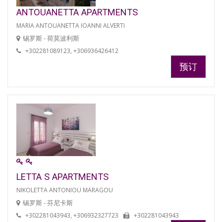
ANTOUANETTA APARTMENTS
MARIA ANTOUANETTA IOANNI ALVERTI
锡罗斯 - 荷莫波利斯
+302281089123, +306936426412
预订
LETTA S APARTMENTS
NIKOLETTA ANTONIOU MARAGOU
锡罗斯 - 芬尼卡斯
+302281043943, +306932327723
+302281043943