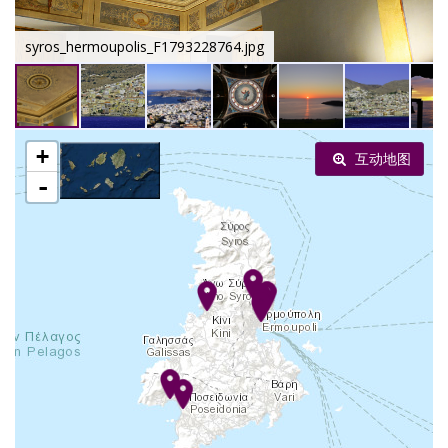
syros_hermoupolis_F1793228764.jpg
+
互动地图
-