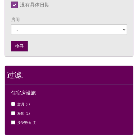
没有具体日期
房间
搜寻
过滤:
住宿房设施
空调 (8)
海景 (2)
接受宠物 (1)