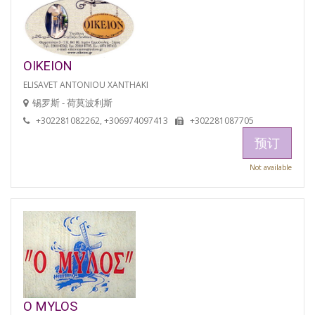
OIKEION
ELISAVET ANTONIOU XANTHAKI
锡罗斯 - 荷莫波利斯
+302281082262, +306974097413
+302281087705
预订
Not available
O MYLOS