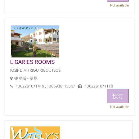
Not available
LIGARIES ROOMS
IOSIF DIMITRIOU RIGOUTSOS
锡罗斯 - 基尼
+302281071419 , +306986115567
+302281071118
预订
Not available