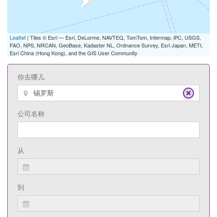
Leaflet
| Tiles © Esri — Esri, DeLorme, NAVTEQ, TomTom, Intermap, iPC, USGS,
FAO, NPS, NRCAN, GeoBase, Kadaster NL, Ordnance Survey, Esri Japan, METI,
Esri China (Hong Kong), and the GIS User Community
你去哪儿
公司名称
从
到