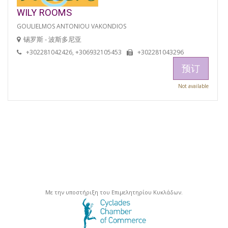
WILY ROOMS
GOULIELMOS ANTONIOU VAKONDIOS
锡罗斯 - 波斯多尼亚
+302281042426, +306932105453
+302281043296
预订
Not available
Με την υποστήριξη του Επιμελητηρίου Κυκλάδων.