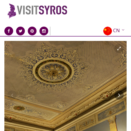
CN
EN
EL
FR
DE
IT
ES
RU