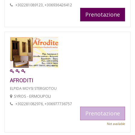
+302281089123, +306936426412
Prenotazione
AFRODITI
ELPIDA MOYSI STERGIOTOU
SYROS - ERMOUPOLI
+302281082976, +306977736757
Prenotazione
Not available