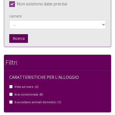
Non esistono date precise
camere
Ricerca
Filtri:
CARATTERISTICHE PER L'ALLOGGIO
Vista sul mare (2)
Aria condizionata (8)
Si accettano animali domestici (1)