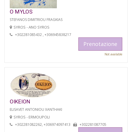
O MYLOS
STEFANOS DIMITRIOU FRAGKIAS
SYROS - ANO SYROS
+302281085432 , +306945838217
Prenotazione
Not available
OIKEION
ELISAVET ANTONIOU XANTHAKI
SYROS - ERMOUPOLI
+302281082262, +306974097413
+302281087705