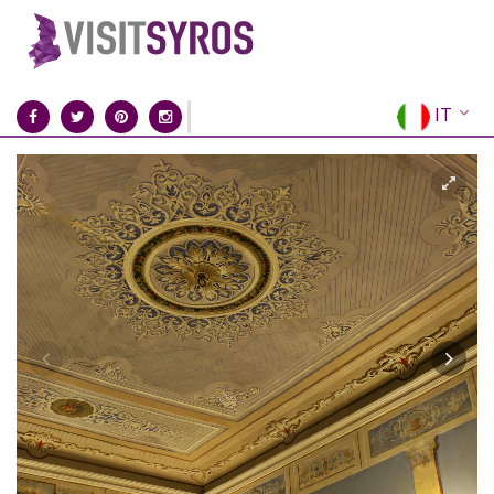
IT
EN
EL
FR
DE
ES
RU
CN