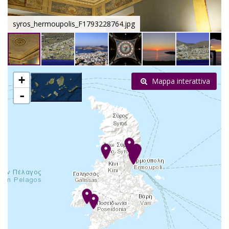
syros_hermoupolis_F1793228764.jpg
+
Mappa interattiva
-