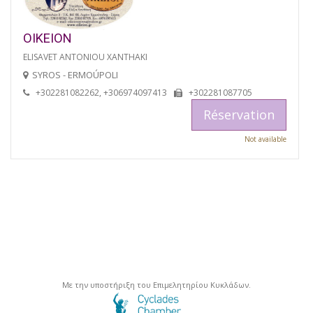
OIKEION
ELISAVET ANTONIOU XANTHAKI
SYROS - ERMOÚPOLI
+302281082262, +306974097413
+302281087705
Réservation
Not available
Με την υποστήριξη του Επιμελητηρίου Κυκλάδων.