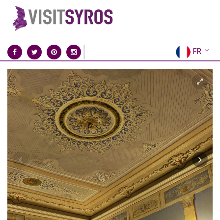
FR
EN
EL
DE
IT
ES
RU
CN