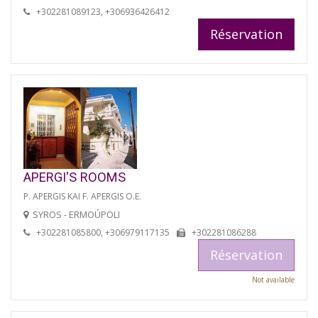
+302281089123, +306936426412
Réservation
APERGI'S ROOMS
P. APERGIS KAI F. APERGIS O.E.
SYROS - ERMOÚPOLI
+302281085800, +306979117135
+302281086288
Réservation
Not available