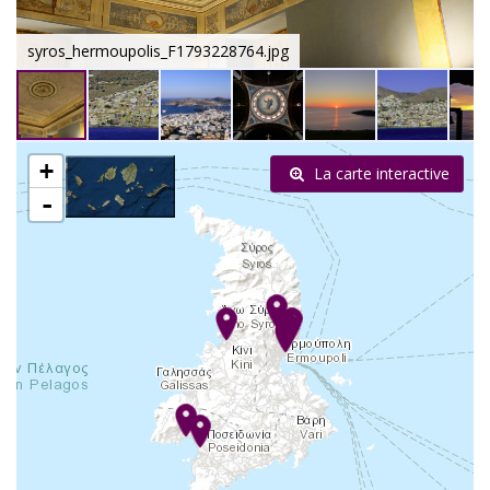
syros_hermoupolis_F1793228764.jpg
+
La carte interactive
-