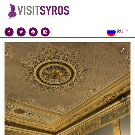
RU
EN
EL
FR
DE
IT
ES
CN