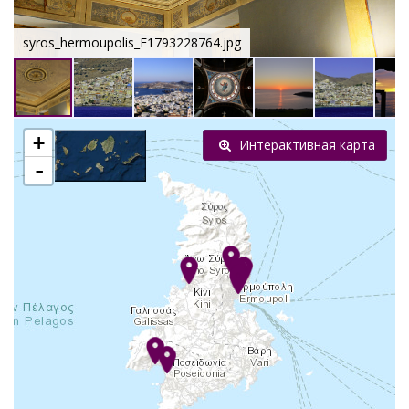
syros_hermoupolis_F1793228764.jpg
+
Интерактивная карта
-