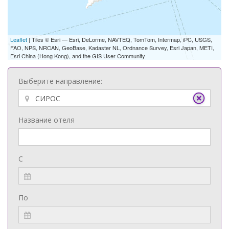
Leaflet
| Tiles © Esri — Esri, DeLorme, NAVTEQ, TomTom, Intermap, iPC, USGS,
FAO, NPS, NRCAN, GeoBase, Kadaster NL, Ordnance Survey, Esri Japan, METI,
Esri China (Hong Kong), and the GIS User Community
Выберите направление:
Название отеля
С
По