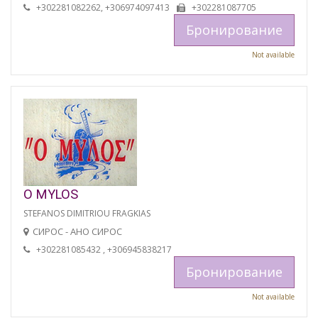
+302281082262, +306974097413
+302281087705
Бронирование
Not available
O MYLOS
STEFANOS DIMITRIOU FRAGKIAS
СИРОС - АНО СИРОС
+302281085432 , +306945838217
Бронирование
Not available