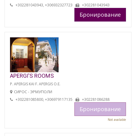
+302281043943, +306932327723
+302281043943
Бронирование
APERGI'S ROOMS
P. APERGIS KAI F. APERGIS O.E.
СИРОС - ЭРМУПОЛИ
+302281085800, +306979117135
+302281086288
Бронирование
Not available