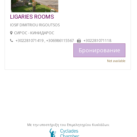
LIGARIES ROOMS
IOSIF DIMITRIOU RIGOUTSOS
СИРОС - КИНИДАРОС
+302281071419 , +306986115567
+302281071118
Бронирование
Not available
Με την υποστήριξη του Επιμελητηρίου Κυκλάδων.