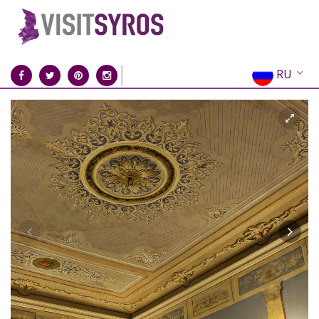
RU
EN
EL
FR
DE
IT
ES
CN