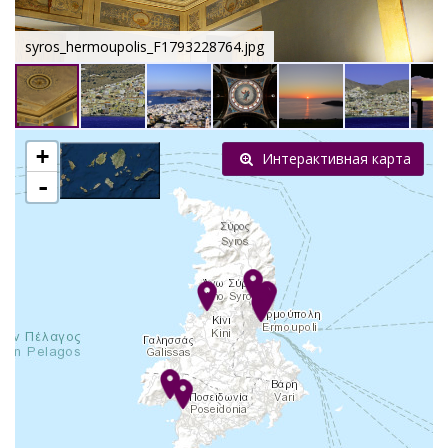
syros_hermoupolis_F1793228764.jpg
+
Интерактивная карта
-