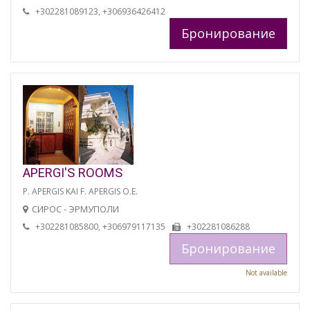
+302281089123, +306936426412
Бронирование
APERGI'S ROOMS
P. APERGIS KAI F. APERGIS O.E.
СИРОС - ЭРМУПОЛИ
+302281085800, +306979117135
+302281086288
Бронирование
Not available