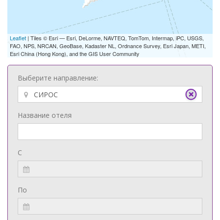
Leaflet
| Tiles © Esri — Esri, DeLorme, NAVTEQ, TomTom, Intermap, iPC, USGS,
FAO, NPS, NRCAN, GeoBase, Kadaster NL, Ordnance Survey, Esri Japan, METI,
Esri China (Hong Kong), and the GIS User Community
Выберите направление:
Название отеля
С
По