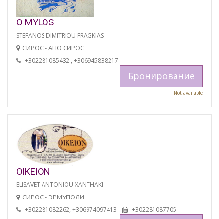
O MYLOS
STEFANOS DIMITRIOU FRAGKIAS
СИРОС - АНО СИРОС
+302281085432 , +306945838217
Бронирование
Not available
OIKEION
ELISAVET ANTONIOU XANTHAKI
СИРОС - ЭРМУПОЛИ
+302281082262, +306974097413
+302281087705