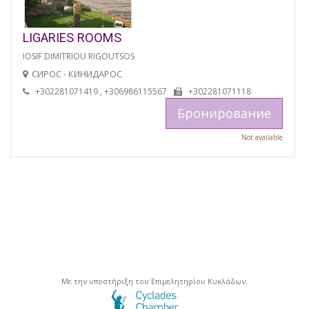
LIGARIES ROOMS
IOSIF DIMITRIOU RIGOUTSOS
СИРОС - КИНИДАРОС
+302281071419 , +306986115567
+302281071118
Бронирование
Not available
Με την υποστήριξη του Επιμελητηρίου Κυκλάδων.