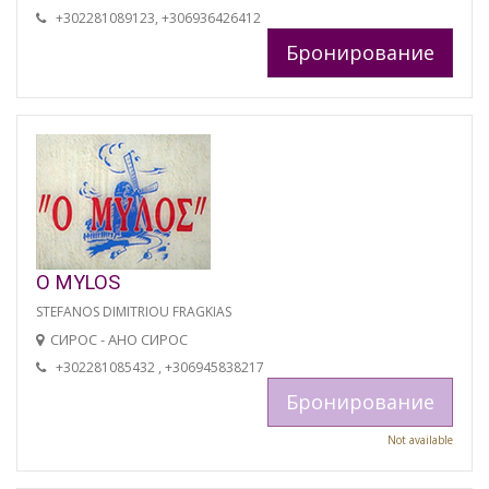
+302281089123, +306936426412
Бронирование
O MYLOS
STEFANOS DIMITRIOU FRAGKIAS
СИРОС - АНО СИРОС
+302281085432 , +306945838217
Бронирование
Not available