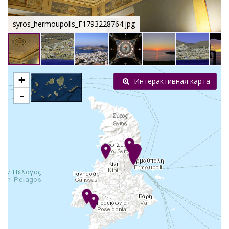
syros_hermoupolis_F1793228764.jpg
+
Интерактивная карта
-