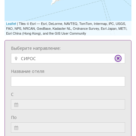
Leaflet
| Tiles © Esri — Esri, DeLorme, NAVTEQ, TomTom, Intermap, iPC, USGS,
FAO, NPS, NRCAN, GeoBase, Kadaster NL, Ordnance Survey, Esri Japan, METI,
Esri China (Hong Kong), and the GIS User Community
Выберите направление:
Название отеля
С
По