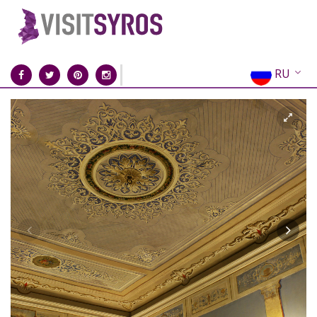
RU
EN
EL
FR
DE
IT
ES
CN